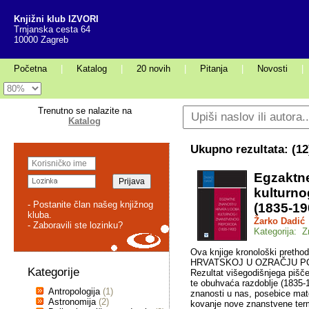
Knjižni klub IZVORI
Trnjanska cesta 64
10000 Zagreb
Početna
|
Katalog
|
20 novih
|
Pitanja
|
Novosti
|
Trenutno se nalazite na
Katalog
Ukupno rezultata: (
12
Egzaktne
kulturno
- Postanite član našeg knjižnog
(1835-19
kluba.
Žarko Dadić
- Zaboravili ste lozinku?
Kategorija: Z
Ova knjige kronološki pret
HRVATSKOJ U OZRAČJU POLI
Kategorije
Rezultat višegodišnjega pišče
te obuhvaća razdoblje (1835-1
Antropologija
(1)
znanosti u nas, posebice mate
Astronomija
(2)
kovanje nove znanstvene term