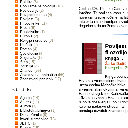
Kategorija: Z
Politika
(8)
Popularna psihologija
(10)
Godine 395. Rimsko Carstvo k
Poslovanje
(2)
Istočno. Tri stoljeća kasnije,
Povijesni roman
(4)
nove civilizacije rođene na Is
Povijest
(5)
intelektualnih stremljenja sred
Pripovijetke
(11)
događanja da možemo govoriti o
Proza
(9)
Publicistika
(1)
Putopis
(2)
Religija i društvo
(3)
Rječnik
(2)
Povijest
Roman
(4)
filozofij
Sociologija
(4)
Špijunaža
(1)
knjiga I. -
Strip
(15)
Žarko Dadić
Zdravlje
(4)
Kategorija: Z
Znanost
(56)
Znanstvena fantastika
(56)
Knjiga obuhvać
Znanstveni priručnik
(17)
Hrvata s vremenskim okvirom S
uzeta godina Mohačke bitke, 1
Biblioteke
s vremenskim okvirima Renesa
Rani novi vijek (do Karlovač
Agatha
(14)
i fizikalna znanja Hrvata u st
Asterix
(11)
njihova doseljenja u novu do
Aurora
(1)
koje na nadasve stručan, ali
Biblioteka bilingva
(1)
obrađuju razvitak znanosti i pr
Djeca Zemlje
(6)
Izvori sutrašnjice
(16)
JETiC
(1)
Kronos
(18)