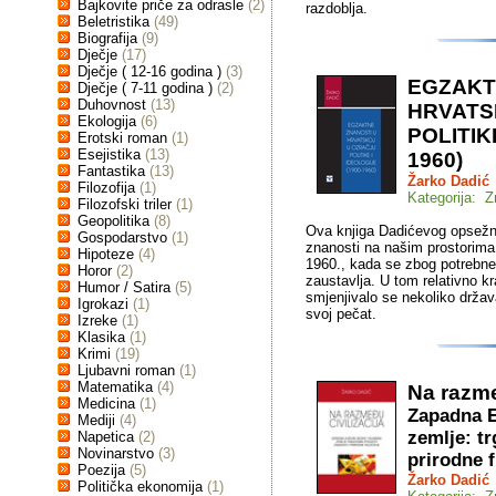
Bajkovite priče za odrasle
(2)
razdoblja.
Beletristika
(49)
Biografija
(9)
Dječje
(17)
Dječje ( 12-16 godina )
(3)
EGZAKT
Dječje ( 7-11 godina )
(2)
Duhovnost
(13)
HRVATS
Ekologija
(6)
POLITIK
Erotski roman
(1)
Esejistika
(13)
1960)
Fantastika
(13)
Žarko Dadić
Filozofija
(1)
Kategorija: Z
Filozofski triler
(1)
Geopolitika
(8)
Ova knjiga Dadićevog opsežno
Gospodarstvo
(1)
znanosti na našim prostorima
Hipoteze
(4)
1960., kada se zbog potrebne 
Horor
(2)
zaustavlja. U tom relativno k
Humor / Satira
(5)
smjenjivalo se nekoliko držav
Igrokazi
(1)
svoj pečat.
Izreke
(1)
Klasika
(1)
Krimi
(19)
Ljubavni roman
(1)
Matematika
(4)
Na razme
Medicina
(1)
Zapadna E
Mediji
(4)
zemlje: tr
Napetica
(2)
Novinarstvo
(3)
prirodne f
Poezija
(5)
Žarko Dadić
Politička ekonomija
(1)