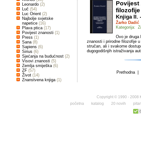
Povijest
Leonardo
(2)
Luč
(54)
filozofij
Luc Orient
(2)
Knjiga II.
Najbolje svjetske
Žarko Dadić
napetice
(16)
Kategorija: Z
Plava ptica
(17)
Povijest znanosti
(1)
Ovo je druga k
Press
(1)
znanosti i prirodne filozofije
Sana
(8)
stručan, ali i svakome dostupa
Sapiens
(6)
dugogodišnjih istraživanja aut
Sirius
(6)
Sjećanja na budućnost
(2)
Visovi znanosti
(5)
Zemlja smiješka
(6)
ZF
(57)
Prethodna | 
Život
(14)
Znanstvena knjiga
(1)
Copyright © 1990 - 2008 K
početna
katalog
20 novih
pita