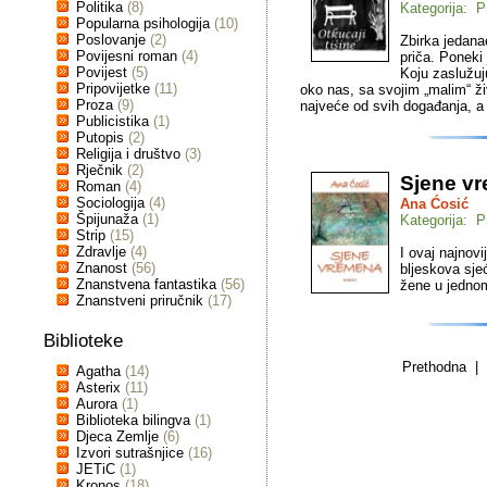
Politika
(8)
Kategorija: P
Popularna psihologija
(10)
Poslovanje
(2)
Zbirka jedanae
Povijesni roman
(4)
priča. Poneki 
Povijest
(5)
Koju zaslužuj
Pripovijetke
(11)
oko nas, sa svojim „malim“ ži
Proza
(9)
najveće od svih događanja, a 
Publicistika
(1)
Putopis
(2)
Religija i društvo
(3)
Rječnik
(2)
Sjene v
Roman
(4)
Sociologija
(4)
Ana Ćosić
Špijunaža
(1)
Kategorija: P
Strip
(15)
Zdravlje
(4)
I ovaj najnovi
Znanost
(56)
bljeskova sje
Znanstvena fantastika
(56)
žene u jedno
Znanstveni priručnik
(17)
Biblioteke
Prethodna | 
Agatha
(14)
Asterix
(11)
Aurora
(1)
Biblioteka bilingva
(1)
Djeca Zemlje
(6)
Izvori sutrašnjice
(16)
JETiC
(1)
Kronos
(18)