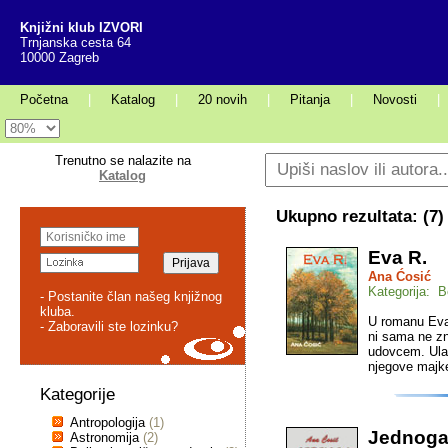
Knjižni klub IZVORI
Trnjanska cesta 64
10000 Zagreb
Početna
|
Katalog
|
20 novih
|
Pitanja
|
Novosti
|
Trenutno se nalazite na
Katalog
Ukupno rezultata: (
7
)
Eva R.
Ana Ćosić
Kategorija: Be
- Postanite član našeg knjižnog
kluba.
U romanu Eva
- Zaboravili ste lozinku?
ni sama ne zn
udovcem. Ulaz
njegove majke
Kategorije
Antropologija
(1)
Jednoga
Astronomija
(2)