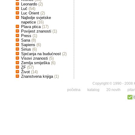
Leonardo
(2)
Luč
(54)
Luc Orient
(2)
Najbolje svjetske
napetice
(16)
Plava ptica
(17)
Povijest znanosti
(1)
Press
(1)
Sana
(8)
Sapiens
(6)
Sirius
(6)
Sjećanja na budućnost
(2)
Visovi znanosti
(5)
Zemlja smiješka
(6)
ZF
(57)
Život
(14)
Znanstvena knjiga
(1)
Copyright © 1990 - 2008 K
početna
katalog
20 novih
pita