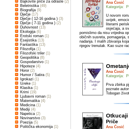
Bajkovite priče za odrasle
(2)
Ana Ćosić
Beletristika
(49)
Kategorija: P
Biografija
(9)
Dječje
(17)
U novom roma
Dječje ( 12-16 godina )
(3)
uvijek, emoci
Dječje ( 7-11 godina )
(2)
literarni per
Duhovnost
(13)
osjećaja, a s
Ekologija
(6)
pomislimo da nisu vrijedna opis
Erotski roman
(1)
običnih susreta, pomaganja, s
Esejistika
(13)
nadanja. I malih zbivanja koja
Fantastika
(13)
njegov trenutak. Kao suze ra
Filozofija
(1)
Filozofski triler
(1)
Geopolitika
(8)
Gospodarstvo
(1)
Ometanje
Hipoteze
(4)
Horor
(2)
Ana Ćosić
Humor / Satira
(5)
Kategorija: P
Igrokazi
(1)
Izreke
(1)
Prva zbirka p
Klasika
(1)
poznate autor
Krimi
(19)
Tobogan život
Ljubavni roman
(1)
Matematika
(4)
Medicina
(1)
Mediji
(4)
Napetica
(2)
Otkucaji 
Novinarstvo
(3)
Priče
Poezija
(5)
Politička ekonomija
(1)
Ana Ćosić