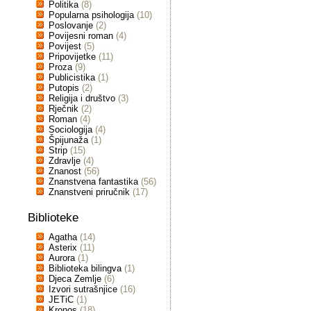
Politika
(8)
Popularna psihologija
(10)
Poslovanje
(2)
Povijesni roman
(4)
Povijest
(5)
Pripovijetke
(11)
Proza
(9)
Publicistika
(1)
Putopis
(2)
Religija i društvo
(3)
Rječnik
(2)
Roman
(4)
Sociologija
(4)
Špijunaža
(1)
Strip
(15)
Zdravlje
(4)
Znanost
(56)
Znanstvena fantastika
(56)
Znanstveni priručnik
(17)
Biblioteke
Agatha
(14)
Asterix
(11)
Aurora
(1)
Biblioteka bilingva
(1)
Djeca Zemlje
(6)
Izvori sutrašnjice
(16)
JETiC
(1)
Kronos
(18)