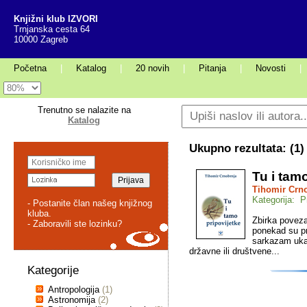
Knjižni klub IZVORI
Trnjanska cesta 64
10000 Zagreb
Početna
|
Katalog
|
20 novih
|
Pitanja
|
Novosti
|
Trenutno se nalazite na
Katalog
Ukupno rezultata: (
1
)
Tu i tam
Tihomir Crn
Kategorija: P
- Postanite član našeg knjižnog
kluba.
Zbirka poveza
- Zaboravili ste lozinku?
ponekad su pra
sarkazam uka
državne ili društvene...
Kategorije
Antropologija
(1)
Astronomija
(2)