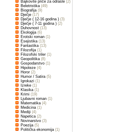
Bajkovite priče za odrasle
(2)
Beletristika
(49)
Biografija
(9)
Dječje
(17)
Dječje ( 12-16 godina )
(3)
Dječje ( 7-11 godina )
(2)
Duhovnost
(13)
Ekologija
(6)
Erotski roman
(1)
Esejistika
(13)
Fantastika
(13)
Filozofija
(1)
Filozofski triler
(1)
Geopolitika
(8)
Gospodarstvo
(1)
Hipoteze
(4)
Horor
(2)
Humor / Satira
(5)
Igrokazi
(1)
Izreke
(1)
Klasika
(1)
Krimi
(19)
Ljubavni roman
(1)
Matematika
(4)
Medicina
(1)
Mediji
(4)
Napetica
(2)
Novinarstvo
(3)
Poezija
(5)
Politička ekonomija
(1)