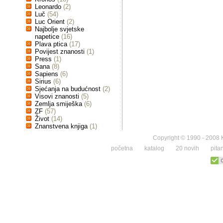
Leonardo
(2)
Luč
(54)
Luc Orient
(2)
Najbolje svjetske
napetice
(16)
Plava ptica
(17)
Povijest znanosti
(1)
Press
(1)
Sana
(8)
Sapiens
(6)
Sirius
(6)
Sjećanja na budućnost
(2)
Visovi znanosti
(5)
Zemlja smiješka
(6)
ZF
(57)
Život
(14)
Znanstvena knjiga
(1)
Copyright © 1990 - 2008 K
početna
katalog
20 novih
pita