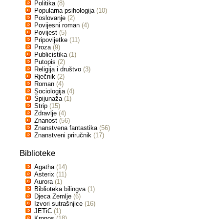
Politika
(8)
Popularna psihologija
(10)
Poslovanje
(2)
Povijesni roman
(4)
Povijest
(5)
Pripovijetke
(11)
Proza
(9)
Publicistika
(1)
Putopis
(2)
Religija i društvo
(3)
Rječnik
(2)
Roman
(4)
Sociologija
(4)
Špijunaža
(1)
Strip
(15)
Zdravlje
(4)
Znanost
(56)
Znanstvena fantastika
(56)
Znanstveni priručnik
(17)
Biblioteke
Agatha
(14)
Asterix
(11)
Aurora
(1)
Biblioteka bilingva
(1)
Djeca Zemlje
(6)
Izvori sutrašnjice
(16)
JETiC
(1)
Kronos
(18)