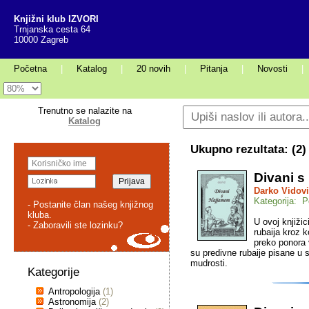
Knjižni klub IZVORI
Trnjanska cesta 64
10000 Zagreb
Početna
|
Katalog
|
20 novih
|
Pitanja
|
Novosti
|
Trenutno se nalazite na
Katalog
Ukupno rezultata: (
2
)
Divani 
Darko Vidov
Kategorija: P
- Postanite član našeg knjižnog
kluba.
U ovoj knjižic
- Zaboravili ste lozinku?
rubaija kroz 
preko ponora
su predivne rubaije pisane u 
mudrosti.
Kategorije
Antropologija
(1)
Astronomija
(2)