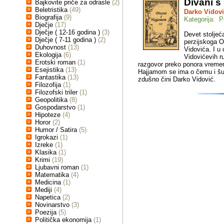
Divani s
Bajkovite priče za odrasle
(2)
Beletristika
(49)
Darko Vidov
Biografija
(9)
Kategorija: P
Dječje
(17)
Dječje ( 12-16 godina )
(3)
Devet stoljeća
Dječje ( 7-11 godina )
(2)
perzijskoga 
Duhovnost
(13)
Vidovića. I u 
Ekologija
(6)
Vidovićevih r
Erotski roman
(1)
razgovor preko ponora vreme
Esejistika
(13)
Hajjamom se ima o čemu i šutj
Fantastika
(13)
zdušno čini Darko Vidović.
Filozofija
(1)
Filozofski triler
(1)
Geopolitika
(8)
Gospodarstvo
(1)
Hipoteze
(4)
Horor
(2)
Humor / Satira
(5)
Igrokazi
(1)
Izreke
(1)
Klasika
(1)
Krimi
(19)
Ljubavni roman
(1)
Matematika
(4)
Medicina
(1)
Mediji
(4)
Napetica
(2)
Novinarstvo
(3)
Poezija
(5)
Politička ekonomija
(1)