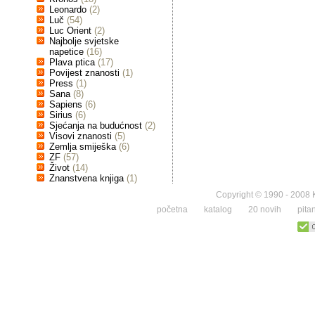
Leonardo
(2)
Luč
(54)
Luc Orient
(2)
Najbolje svjetske
napetice
(16)
Plava ptica
(17)
Povijest znanosti
(1)
Press
(1)
Sana
(8)
Sapiens
(6)
Sirius
(6)
Sjećanja na budućnost
(2)
Visovi znanosti
(5)
Zemlja smiješka
(6)
ZF
(57)
Život
(14)
Znanstvena knjiga
(1)
Copyright © 1990 - 2008 K
početna
katalog
20 novih
pita