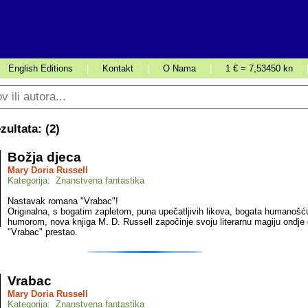
English Editions
|
Kontakt
|
O Nama
|
1 € = 7,53450 kn
ultata: (
2
)
Božja djeca
Mary Doria Russell
Kategorija: Znanstvena fantastika
Nastavak romana "Vrabac"!
Originalna, s bogatim zapletom, puna upečatljivih likova, bogata humanošću
humorom, nova knjiga M. D. Russell započinje svoju literarnu magiju ondje 
"Vrabac" prestao.
Vrabac
Mary Doria Russell
Kategorija: Znanstvena fantastika