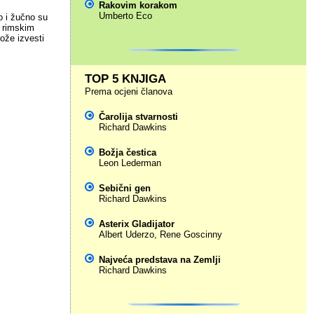
Rakovim korakom
Umberto Eco
o i žučno su
 u rimskim
ože izvesti
TOP 5 KNJIGA
Prema ocjeni članova
Čarolija stvarnosti
Richard Dawkins
Božja čestica
Leon Lederman
Sebični gen
Richard Dawkins
Asterix Gladijator
Albert Uderzo
,
Rene Goscinny
Najveća predstava na Zemlji
Richard Dawkins