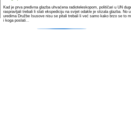
Kad je prva predivna glazba uhvaćena radioteleskopom, političari u UN dug
raspravljali trebali li slati ekspediciju na svijet odakle je stizala glazba. No
uredima Družbe Isusove nisu se pitali trebali li već samo kako brzo se to m
i koga poslati...