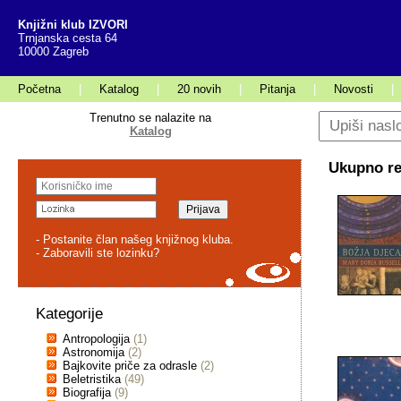
Knjižni klub IZVORI
Trnjanska cesta 64
10000 Zagreb
Početna
|
Katalog
|
20 novih
|
Pitanja
|
Novosti
|
Trenutno se nalazite na
Katalog
Ukupno rez
- Postanite član našeg knjižnog kluba.
- Zaboravili ste lozinku?
Kategorije
Antropologija
(1)
Astronomija
(2)
Bajkovite priče za odrasle
(2)
Beletristika
(49)
Biografija
(9)