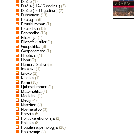
Dječje
(17)
Dječje ( 12-16 godina )
(3)
Dječje ( 7-11 godina )
(2)
Duhovnost
(13)
Ekologija
(6)
Erotski roman
(1)
Esejistika
(13)
Fantastika
(13)
Filozofija
(1)
Filozofski triler
(1)
Geopolitika
(8)
Gospodarstvo
(1)
Hipoteze
(4)
Horor
(2)
Humor / Satira
(5)
Igrokazi
(1)
Izreke
(1)
Klasika
(1)
Krimi
(19)
Ljubavni roman
(1)
Matematika
(4)
Medicina
(1)
Mediji
(4)
Napetica
(2)
Novinarstvo
(3)
Poezija
(5)
Politička ekonomija
(1)
Politika
(8)
Popularna psihologija
(10)
Poslovanje
(2)