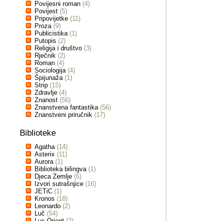
Povijesni roman
(4)
Povijest
(5)
Pripovijetke
(11)
Proza
(9)
Publicistika
(1)
Putopis
(2)
Religija i društvo
(3)
Rječnik
(2)
Roman
(4)
Sociologija
(4)
Špijunaža
(1)
Strip
(15)
Zdravlje
(4)
Znanost
(56)
Znanstvena fantastika
(56)
Znanstveni priručnik
(17)
Biblioteke
Agatha
(14)
Asterix
(11)
Aurora
(1)
Biblioteka bilingva
(1)
Djeca Zemlje
(6)
Izvori sutrašnjice
(16)
JETiC
(1)
Kronos
(18)
Leonardo
(2)
Luč
(54)
Luc Orient
(2)