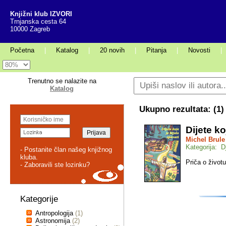
Knjižni klub IZVORI
Trnjanska cesta 64
10000 Zagreb
Početna
|
Katalog
|
20 novih
|
Pitanja
|
Novosti
|
Trenutno se nalazite na
Katalog
Ukupno rezultata: (
1
)
Dijete ko
Michel Brule
Kategorija: D
- Postanite član našeg knjižnog
kluba.
Priča o život
- Zaboravili ste lozinku?
Kategorije
Antropologija
(1)
Astronomija
(2)