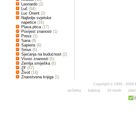
Leonardo
(2)
Luč
(54)
Luc Orient
(2)
Najbolje svjetske
napetice
(16)
Plava ptica
(17)
Povijest znanosti
(1)
Press
(1)
Sana
(8)
Sapiens
(6)
Sirius
(6)
Sjećanja na budućnost
(2)
Visovi znanosti
(5)
Zemlja smiješka
(6)
ZF
(57)
Život
(14)
Znanstvena knjiga
(1)
Copyright © 1990 - 2008 K
početna
katalog
20 novih
pita