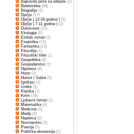
Bajkovite priče za odrasle
(2)
Beletristika
(49)
Biografija
(9)
Dječje
(17)
Dječje ( 12-16 godina )
(3)
Dječje ( 7-11 godina )
(2)
Duhovnost
(13)
Ekologija
(6)
Erotski roman
(1)
Esejistika
(13)
Fantastika
(13)
Filozofija
(1)
Filozofski triler
(1)
Geopolitika
(8)
Gospodarstvo
(1)
Hipoteze
(4)
Horor
(2)
Humor / Satira
(5)
Igrokazi
(1)
Izreke
(1)
Klasika
(1)
Krimi
(19)
Ljubavni roman
(1)
Matematika
(4)
Medicina
(1)
Mediji
(4)
Napetica
(2)
Novinarstvo
(3)
Poezija
(5)
Politička ekonomija
(1)