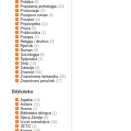
Politika
(8)
Popularna psihologija
(10)
Poslovanje
(2)
Povijesni roman
(4)
Povijest
(5)
Pripovijetke
(11)
Proza
(9)
Publicistika
(1)
Putopis
(2)
Religija i društvo
(3)
Rječnik
(2)
Roman
(4)
Sociologija
(4)
Špijunaža
(1)
Strip
(15)
Zdravlje
(4)
Znanost
(56)
Znanstvena fantastika
(56)
Znanstveni priručnik
(17)
Biblioteke
Agatha
(14)
Asterix
(11)
Aurora
(1)
Biblioteka bilingva
(1)
Djeca Zemlje
(6)
Izvori sutrašnjice
(16)
JETiC
(1)
Kronos
(18)