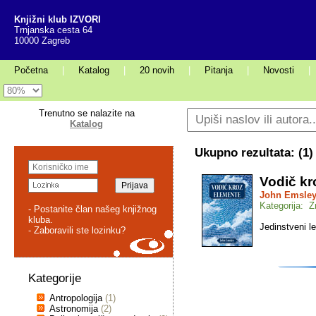
Knjižni klub IZVORI
Trnjanska cesta 64
10000 Zagreb
Početna
|
Katalog
|
20 novih
|
Pitanja
|
Novosti
|
Trenutno se nalazite na
Katalog
Ukupno rezultata: (
1
)
Vodič kr
John Emsle
Kategorija: 
- Postanite član našeg knjižnog
kluba.
Jedinstveni l
- Zaboravili ste lozinku?
Kategorije
Antropologija
(1)
Astronomija
(2)