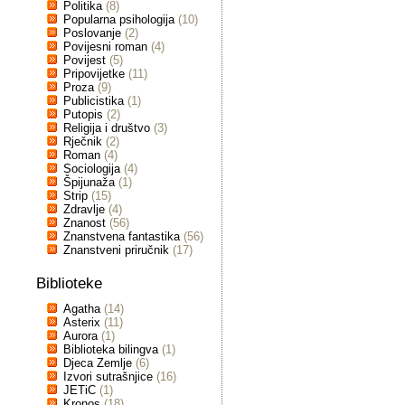
Politika
(8)
Popularna psihologija
(10)
Poslovanje
(2)
Povijesni roman
(4)
Povijest
(5)
Pripovijetke
(11)
Proza
(9)
Publicistika
(1)
Putopis
(2)
Religija i društvo
(3)
Rječnik
(2)
Roman
(4)
Sociologija
(4)
Špijunaža
(1)
Strip
(15)
Zdravlje
(4)
Znanost
(56)
Znanstvena fantastika
(56)
Znanstveni priručnik
(17)
Biblioteke
Agatha
(14)
Asterix
(11)
Aurora
(1)
Biblioteka bilingva
(1)
Djeca Zemlje
(6)
Izvori sutrašnjice
(16)
JETiC
(1)
Kronos
(18)