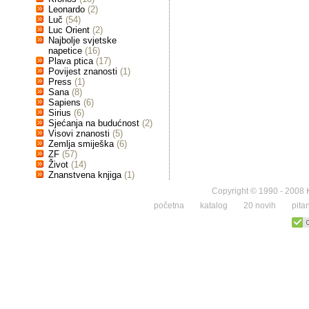
Leonardo
(2)
Luč
(54)
Luc Orient
(2)
Najbolje svjetske
napetice
(16)
Plava ptica
(17)
Povijest znanosti
(1)
Press
(1)
Sana
(8)
Sapiens
(6)
Sirius
(6)
Sjećanja na budućnost
(2)
Visovi znanosti
(5)
Zemlja smiješka
(6)
ZF
(57)
Život
(14)
Znanstvena knjiga
(1)
Copyright © 1990 - 2008 K
početna
katalog
20 novih
pita