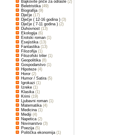
Bajkovite priče za odrasle
(2)
Beletristika
(49)
Biografija
(9)
Dječje
(17)
Dječje ( 12-16 godina )
(3)
Dječje ( 7-11 godina )
(2)
Duhovnost
(13)
Ekologija
(6)
Erotski roman
(1)
Esejistika
(13)
Fantastika
(13)
Filozofija
(1)
Filozofski triler
(1)
Geopolitika
(8)
Gospodarstvo
(1)
Hipoteze
(4)
Horor
(2)
Humor / Satira
(5)
Igrokazi
(1)
Izreke
(1)
Klasika
(1)
Krimi
(19)
Ljubavni roman
(1)
Matematika
(4)
Medicina
(1)
Mediji
(4)
Napetica
(2)
Novinarstvo
(3)
Poezija
(5)
Politička ekonomija
(1)