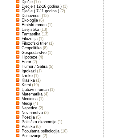
Dječje
(17)
Dječje ( 12-16 godina )
(3)
Dječje ( 7-11 godina )
(2)
Duhovnost
(13)
Ekologija
(6)
Erotski roman
(1)
Esejistika
(13)
Fantastika
(13)
Filozofija
(1)
Filozofski triler
(1)
Geopolitika
(8)
Gospodarstvo
(1)
Hipoteze
(4)
Horor
(2)
Humor / Satira
(5)
Igrokazi
(1)
Izreke
(1)
Klasika
(1)
Krimi
(19)
Ljubavni roman
(1)
Matematika
(4)
Medicina
(1)
Mediji
(4)
Napetica
(2)
Novinarstvo
(3)
Poezija
(5)
Politička ekonomija
(1)
Politika
(8)
Popularna psihologija
(10)
Poslovanje
(2)