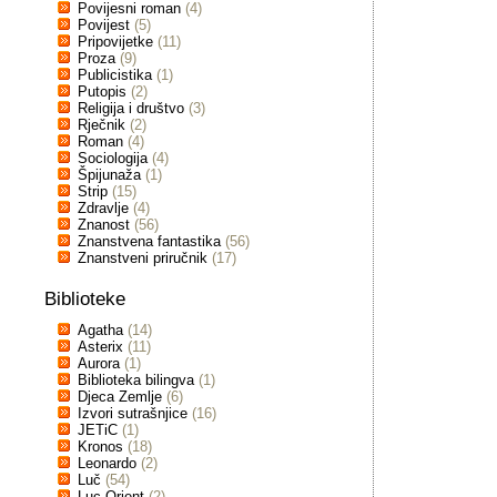
Povijesni roman
(4)
Povijest
(5)
Pripovijetke
(11)
Proza
(9)
Publicistika
(1)
Putopis
(2)
Religija i društvo
(3)
Rječnik
(2)
Roman
(4)
Sociologija
(4)
Špijunaža
(1)
Strip
(15)
Zdravlje
(4)
Znanost
(56)
Znanstvena fantastika
(56)
Znanstveni priručnik
(17)
Biblioteke
Agatha
(14)
Asterix
(11)
Aurora
(1)
Biblioteka bilingva
(1)
Djeca Zemlje
(6)
Izvori sutrašnjice
(16)
JETiC
(1)
Kronos
(18)
Leonardo
(2)
Luč
(54)
Luc Orient
(2)