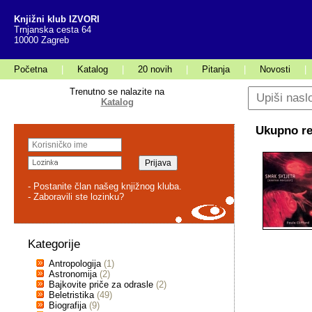
Knjižni klub IZVORI
Trnjanska cesta 64
10000 Zagreb
Početna
|
Katalog
|
20 novih
|
Pitanja
|
Novosti
|
Trenutno se nalazite na
Katalog
Ukupno rez
- Postanite član našeg knjižnog kluba.
- Zaboravili ste lozinku?
Kategorije
Antropologija
(1)
Astronomija
(2)
Bajkovite priče za odrasle
(2)
Beletristika
(49)
Biografija
(9)