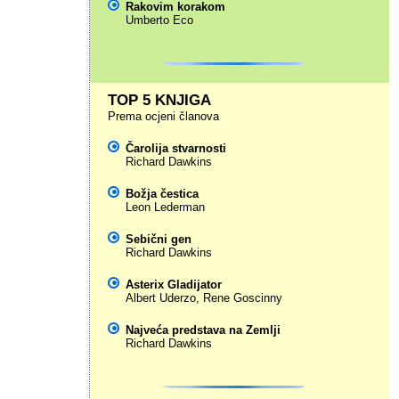
Rakovim korakom
Umberto Eco
TOP 5 KNJIGA
Prema ocjeni članova
Čarolija stvarnosti
Richard Dawkins
Božja čestica
Leon Lederman
Sebični gen
Richard Dawkins
Asterix Gladijator
Albert Uderzo
,
Rene Goscinny
Najveća predstava na Zemlji
Richard Dawkins