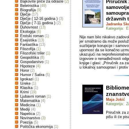
Priručnik
Bajkovite priče za odrasle
(2)
Beletristika
(49)
samovolje 
Biografija
(9)
samouprav
Dječje
(17)
državnih t
Dječje ( 12-16 godina )
(3)
Dječje ( 7-11 godina )
(2)
Jadranka Sk
Duhovnost
(13)
Kategorija: E
Ekologija
(6)
Erotski roman
(1)
Nije nam bilo nikakvo zadovolj
Esejistika
(13)
jer smatramo da može poslužit
Fantastika
(13)
suzbijanje korupcije i samovo
Filozofija
(1)
upornost da se konačno uzmu 
Filozofski triler
(1)
ukazujući na neprofesionalnos
Geopolitika
(8)
izgovore o nenadležnosti odgo
Gospodarstvo
(1)
knjige i glasi: „Priručnik za 
Hipoteze
(4)
u lokalnoj samoupravi i protiv
Horor
(2)
Humor / Satira
(5)
Igrokazi
(1)
Izreke
(1)
Bibliome
Klasika
(1)
Krimi
(19)
znanstv
Ljubavni roman
(1)
Maja Jokić
Matematika
(4)
Kategorija: Z
Medicina
(1)
Mediji
(4)
Priručnik za 
Napetica
(2)
pišu ili će pi
Novinarstvo
(3)
Poezija
(5)
Politička ekonomija
(1)