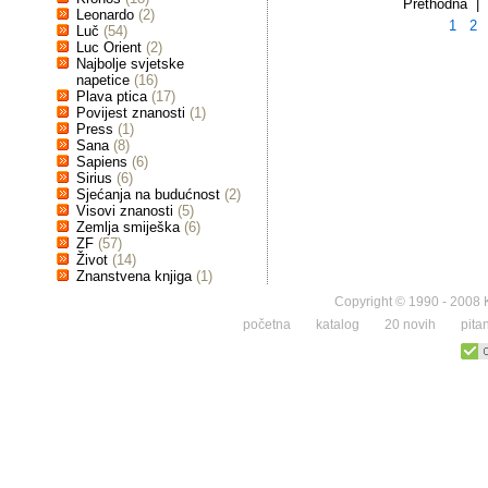
Prethodna | 
Leonardo
(2)
1
2
Luč
(54)
Luc Orient
(2)
Najbolje svjetske
napetice
(16)
Plava ptica
(17)
Povijest znanosti
(1)
Press
(1)
Sana
(8)
Sapiens
(6)
Sirius
(6)
Sjećanja na budućnost
(2)
Visovi znanosti
(5)
Zemlja smiješka
(6)
ZF
(57)
Život
(14)
Znanstvena knjiga
(1)
Copyright © 1990 - 2008 K
početna
katalog
20 novih
pita