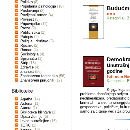
Politika
(8)
Popularna psihologija
(10)
Budućmo
Poslovanje
(2)
x x x
Povijesni roman
(4)
Kategorija: 
Povijest
(5)
Pripovijetke
(11)
Proza
(9)
Publicistika
(1)
Putopis
(2)
Religija i društvo
(3)
Rječnik
(2)
Roman
(4)
Sociologija
(4)
Špijunaža
(1)
Demokrac
Strip
(15)
Unutrašnji
Zdravlje
(4)
godine
Znanost
(56)
Znanstvena fantastika
(56)
Fahrudin Nov
Znanstveni priručnik
(17)
Kategorija: E
Knjiga koja 
Biblioteke
problema današnjega svijeta.
neoliberalizma, predatorsko ba
Agatha
(14)
kriminal… a sve to sinergijski
Asterix
(11)
gospodarske, političke, kult
Aurora
(1)
samo za čitanje već i za prou
Biblioteka bilingva
(1)
Djeca Zemlje
(6)
Izvori sutrašnjice
(16)
JETiC
(1)
Kronos
(18)