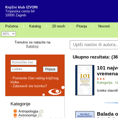
Knjižni klub IZVORI
Trnjanska cesta 64
10000 Zagreb
Početna
|
Katalog
|
20 novih
|
Pitanja
|
Novosti
|
Trenutno se nalazite na
Katalog
Ukupno rezultata: (
36
101 najv
vremena
- Postanite član našeg knjižnog
x x x
kluba.
Kategorija: I
- Zaboravili ste lozinku?
Izreke slavnih
Kategorije
Antropologija
(1)
Balada o
Astronomija
(2)