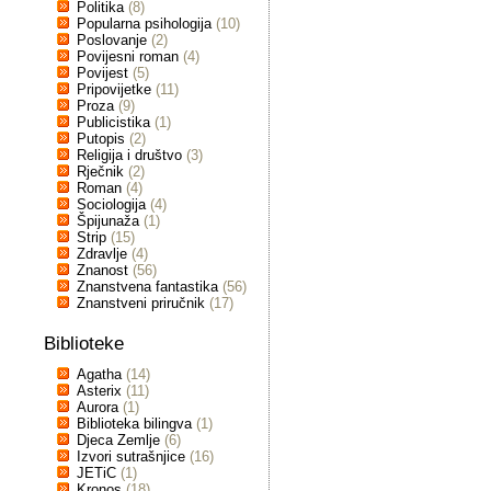
Politika
(8)
Popularna psihologija
(10)
Poslovanje
(2)
Povijesni roman
(4)
Povijest
(5)
Pripovijetke
(11)
Proza
(9)
Publicistika
(1)
Putopis
(2)
Religija i društvo
(3)
Rječnik
(2)
Roman
(4)
Sociologija
(4)
Špijunaža
(1)
Strip
(15)
Zdravlje
(4)
Znanost
(56)
Znanstvena fantastika
(56)
Znanstveni priručnik
(17)
Biblioteke
Agatha
(14)
Asterix
(11)
Aurora
(1)
Biblioteka bilingva
(1)
Djeca Zemlje
(6)
Izvori sutrašnjice
(16)
JETiC
(1)
Kronos
(18)