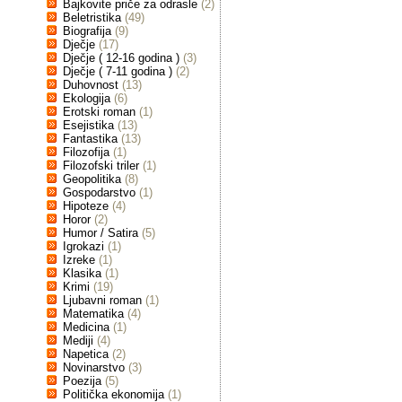
Bajkovite priče za odrasle
(2)
Beletristika
(49)
Biografija
(9)
Dječje
(17)
Dječje ( 12-16 godina )
(3)
Dječje ( 7-11 godina )
(2)
Duhovnost
(13)
Ekologija
(6)
Erotski roman
(1)
Esejistika
(13)
Fantastika
(13)
Filozofija
(1)
Filozofski triler
(1)
Geopolitika
(8)
Gospodarstvo
(1)
Hipoteze
(4)
Horor
(2)
Humor / Satira
(5)
Igrokazi
(1)
Izreke
(1)
Klasika
(1)
Krimi
(19)
Ljubavni roman
(1)
Matematika
(4)
Medicina
(1)
Mediji
(4)
Napetica
(2)
Novinarstvo
(3)
Poezija
(5)
Politička ekonomija
(1)