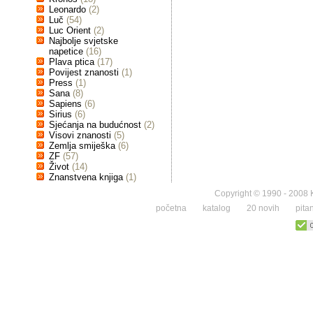
Leonardo
(2)
Luč
(54)
Luc Orient
(2)
Najbolje svjetske
napetice
(16)
Plava ptica
(17)
Povijest znanosti
(1)
Press
(1)
Sana
(8)
Sapiens
(6)
Sirius
(6)
Sjećanja na budućnost
(2)
Visovi znanosti
(5)
Zemlja smiješka
(6)
ZF
(57)
Život
(14)
Znanstvena knjiga
(1)
Copyright © 1990 - 2008 K
početna
katalog
20 novih
pita