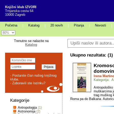
Knjižni klub IZVORI
Trnjanska cesta 64
10000 Zagreb
Početna
|
Katalog
|
20 novih
|
Pitanja
|
Novosti
|
Trenutno se nalazite na
Katalog
Ukupno rezultata: (
1
)
Kromoso
domovi
- Postanite član našeg knjižnog
Irena Martino
kluba.
Kategorija: A
- Zaboravili ste lozinku?
Antropološko 
muškarcima j
trag muškog 
Roma pa do Balkana. Autorica 
Kategorije
Antropologija
(1)
Astronomija
(2)