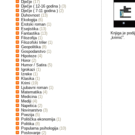
Dječje
(17)
Dječje ( 12-16 godina )
(3)
Dječje ( 7-11 godina )
(2)
Duhovnost
(13)
Ekologija
(6)
Erotski roman
(1)
Esejistika
(13)
Knjiga je podi
Fantastika
(13)
„krimić“.
Filozofija
(1)
Filozofski triler
(1)
Geopolitika
(8)
Gospodarstvo
(1)
Hipoteze
(4)
Horor
(2)
Humor / Satira
(5)
Igrokazi
(1)
Izreke
(1)
Klasika
(1)
Krimi
(19)
Ljubavni roman
(1)
Matematika
(4)
Medicina
(1)
Mediji
(4)
Napetica
(2)
Novinarstvo
(3)
Poezija
(5)
Politička ekonomija
(1)
Politika
(8)
Popularna psihologija
(10)
Poslovanje
(2)