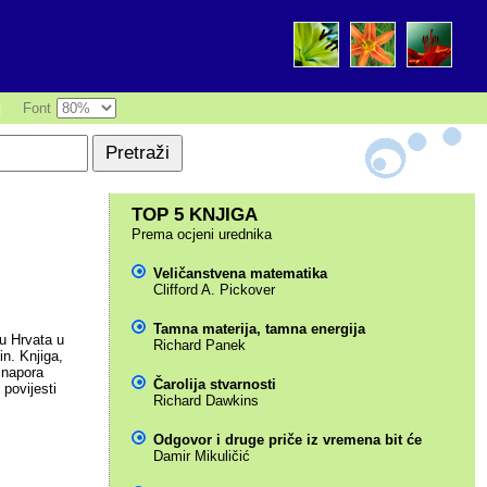
|
Font
TOP 5 KNJIGA
Prema ocjeni urednika
Veličanstvena matematika
Clifford A. Pickover
Tamna materija, tamna energija
 u Hrvata u
Richard Panek
n. Knjiga,
g napora
Čarolija stvarnosti
 povijesti
Richard Dawkins
Odgovor i druge priče iz vremena bit će
Damir Mikuličić