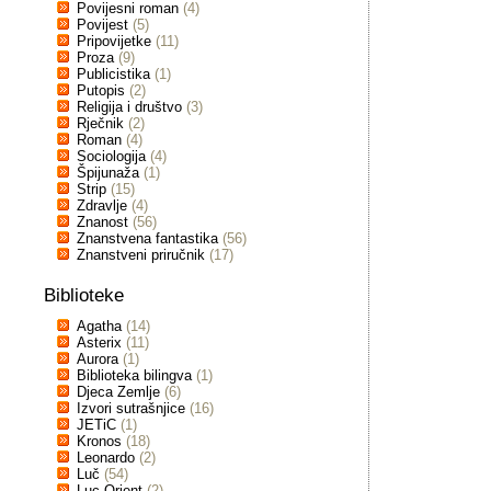
Povijesni roman
(4)
Povijest
(5)
Pripovijetke
(11)
Proza
(9)
Publicistika
(1)
Putopis
(2)
Religija i društvo
(3)
Rječnik
(2)
Roman
(4)
Sociologija
(4)
Špijunaža
(1)
Strip
(15)
Zdravlje
(4)
Znanost
(56)
Znanstvena fantastika
(56)
Znanstveni priručnik
(17)
Biblioteke
Agatha
(14)
Asterix
(11)
Aurora
(1)
Biblioteka bilingva
(1)
Djeca Zemlje
(6)
Izvori sutrašnjice
(16)
JETiC
(1)
Kronos
(18)
Leonardo
(2)
Luč
(54)
Luc Orient
(2)