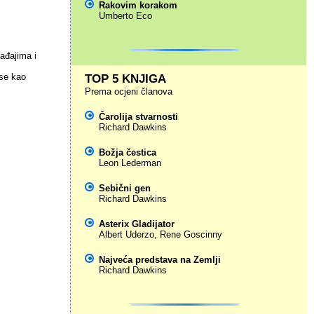
Rakovim korakom
Umberto Eco
ađajima i
 se kao
TOP 5 KNJIGA
Prema ocjeni članova
Čarolija stvarnosti
Richard Dawkins
Božja čestica
Leon Lederman
Sebični gen
Richard Dawkins
Asterix Gladijator
Albert Uderzo
,
Rene Goscinny
Najveća predstava na Zemlji
Richard Dawkins