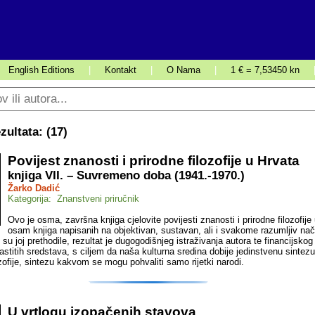
English Editions
|
Kontakt
|
O Nama
|
1 € = 7,53450 kn
ultata: (
17
)
Povijest znanosti i prirodne filozofije u Hrvata
knjiga VII. – Suvremeno doba (1941.-1970.)
Žarko Dadić
Kategorija: Znanstveni priručnik
Ovo je osma, završna knjiga cjelovite povijesti znanosti i prirodne filozofije
osam knjiga napisanih na objektivan, sustavan, ali i svakome razumljiv nači
 su joj prethodile, rezultat je dugogodišnjeg istraživanja autora te financijsko
astitih sredstava, s ciljem da naša kulturna sredina dobije jedinstvenu sintezu
ozofije, sintezu kakvom se mogu pohvaliti samo rijetki narodi.
U vrtlogu izopačenih stavova