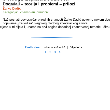
Događaji – teorija i problemi – prilozi
Žarko Dadić
Kategorija: Znanstveni priručnik
Naš poznati povjesničar prirodnih znanosti Žarko Dadić govori o nekom dog
pojavama „iza kulisa“ njegovog plodnog stvaralačkog života.
jeljena u tri dijela i, unatoč na prvi pogled dosadnoj znanstvenoj tematici, čita
Prethodna
| stranica 4 od 4 | Sljedeća
1
2
3
4