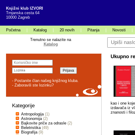
Knjižni klub IZVORI
Trnjanska cesta 64
10000 Zagreb
Početna
|
Katalog
|
20 novih
|
Pitanja
|
Novosti
|
Trenutno se nalazite na
Katalog
Ukupno rez
- Postanite član našeg knjižnog kluba.
- Zaboravili ste lozinku?
kao i one koje
Kategorije
izdavača iz vl
znanosti i fil
Antropologija
(1)
Astronomija
(2)
Bajkovite priče za odrasle
(2)
Beletristika
(49)
Biografija
(9)