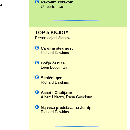
Rakovim korakom
a.
Umberto Eco
TOP 5 KNJIGA
Prema ocjeni članova
Čarolija stvarnosti
Richard Dawkins
Božja čestica
Leon Lederman
Sebični gen
Richard Dawkins
Asterix Gladijator
Albert Uderzo
,
Rene Goscinny
Najveća predstava na Zemlji
Richard Dawkins