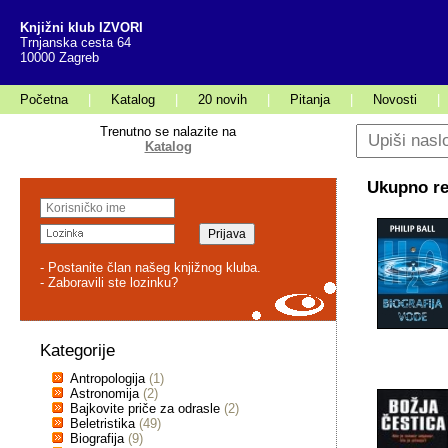
Knjižni klub IZVORI
Trnjanska cesta 64
10000 Zagreb
Početna
|
Katalog
|
20 novih
|
Pitanja
|
Novosti
|
Trenutno se nalazite na
Katalog
Ukupno rez
- Postanite član našeg knjižnog kluba.
- Zaboravili ste lozinku?
Kategorije
Antropologija
(1)
Astronomija
(2)
Bajkovite priče za odrasle
(2)
Beletristika
(49)
Biografija
(9)