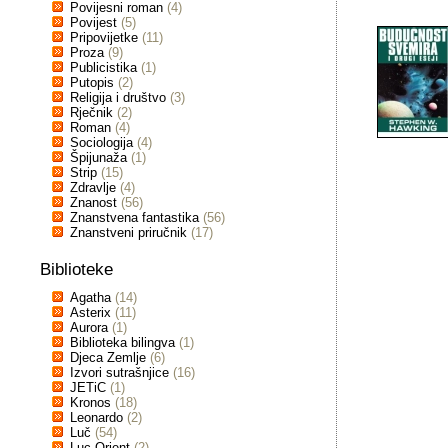
Povijesni roman
(4)
Povijest
(5)
Pripovijetke
(11)
Proza
(9)
Publicistika
(1)
Putopis
(2)
Religija i društvo
(3)
Rječnik
(2)
Roman
(4)
Sociologija
(4)
Špijunaža
(1)
Strip
(15)
Zdravlje
(4)
Znanost
(56)
Znanstvena fantastika
(56)
Znanstveni priručnik
(17)
Biblioteke
Agatha
(14)
Asterix
(11)
Aurora
(1)
Biblioteka bilingva
(1)
Djeca Zemlje
(6)
Izvori sutrašnjice
(16)
JETiC
(1)
Kronos
(18)
Leonardo
(2)
Luč
(54)
Luc Orient
(2)