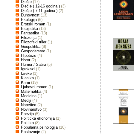
Dječje
(17)
Dječje ( 12-16 godina )
(3)
Dječje ( 7-11 godina )
(2)
Duhovnost
(13)
Ekologija
(6)
Erotski roman
(1)
Esejistika
(13)
Fantastika
(13)
Filozofija
(1)
Filozofski triler
(1)
Geopolitika
(8)
Gospodarstvo
(1)
Hipoteze
(4)
Horor
(2)
Humor / Satira
(5)
Igrokazi
(1)
Izreke
(1)
Klasika
(1)
Krimi
(19)
Ljubavni roman
(1)
Matematika
(4)
Medicina
(1)
Mediji
(4)
Napetica
(2)
Novinarstvo
(3)
Poezija
(5)
Politička ekonomija
(1)
Politika
(8)
Popularna psihologija
(10)
Poslovanje
(2)