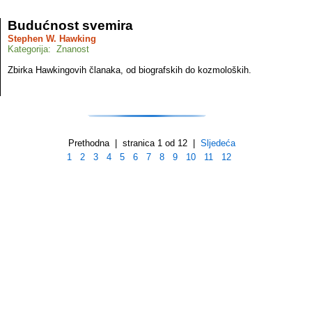
Budućnost svemira
Stephen W. Hawking
Kategorija: Znanost
Zbirka Hawkingovih članaka, od biografskih do kozmoloških.
Prethodna | stranica 1 od 12 |
Sljedeća
1
2
3
4
5
6
7
8
9
10
11
12