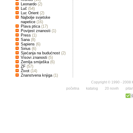
Leonardo
(2)
Luč
(54)
Luc Orient
(2)
Najbolje svjetske
napetice
(16)
Plava ptica
(17)
Povijest znanosti
(1)
Press
(1)
Sana
(8)
Sapiens
(6)
Sirius
(6)
Sjećanja na budućnost
(2)
Visovi znanosti
(5)
Zemlja smiješka
(6)
ZF
(57)
Život
(14)
Znanstvena knjiga
(1)
Copyright © 1990 - 2008 K
početna
katalog
20 novih
pita