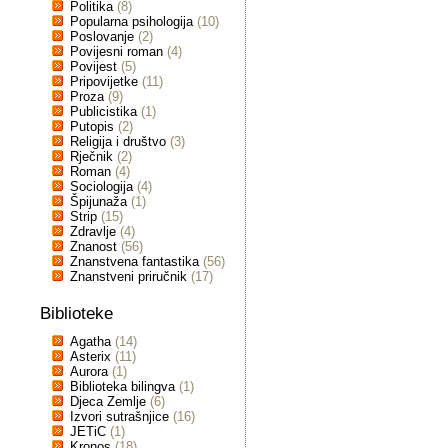
Politika
(8)
Popularna psihologija
(10)
Poslovanje
(2)
Povijesni roman
(4)
Povijest
(5)
Pripovijetke
(11)
Proza
(9)
Publicistika
(1)
Putopis
(2)
Religija i društvo
(3)
Rječnik
(2)
Roman
(4)
Sociologija
(4)
Špijunaža
(1)
Strip
(15)
Zdravlje
(4)
Znanost
(56)
Znanstvena fantastika
(56)
Znanstveni priručnik
(17)
Biblioteke
Agatha
(14)
Asterix
(11)
Aurora
(1)
Biblioteka bilingva
(1)
Djeca Zemlje
(6)
Izvori sutrašnjice
(16)
JETiC
(1)
Kronos
(18)