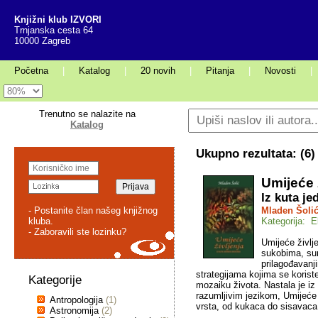
Knjižni klub IZVORI
Trnjanska cesta 64
10000 Zagreb
Početna
|
Katalog
|
20 novih
|
Pitanja
|
Novosti
|
Trenutno se nalazite na
Katalog
Ukupno rezultata: (
6
)
Umijeće 
Iz kuta j
- Postanite član našeg knjižnog
Mladen Šoli
kluba.
Kategorija: E
- Zaboravili ste lozinku?
Umijeće življe
sukobima, su
prilagođavanj
strategijama kojima se korist
Kategorije
mozaiku života. Nastala je iz
razumljivim jezikom, Umijeće 
Antropologija
(1)
vrsta, od kukaca do sisavaca
Astronomija
(2)