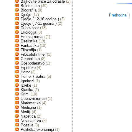
Bajkovite priče za odrasle
(2)
Beletristika
(49)
Biografija
(9)
Dječje
(17)
Prethodna
| s
Dječje ( 12-16 godina )
(3)
Dječje ( 7-11 godina )
(2)
Duhovnost
(13)
Ekologija
(6)
Erotski roman
(1)
Esejistika
(13)
Fantastika
(13)
Filozofija
(1)
Filozofski triler
(1)
Geopolitika
(8)
Gospodarstvo
(1)
Hipoteze
(4)
Horor
(2)
Humor / Satira
(5)
Igrokazi
(1)
Izreke
(1)
Klasika
(1)
Krimi
(19)
Ljubavni roman
(1)
Matematika
(4)
Medicina
(1)
Mediji
(4)
Napetica
(2)
Novinarstvo
(3)
Poezija
(5)
Politička ekonomija
(1)