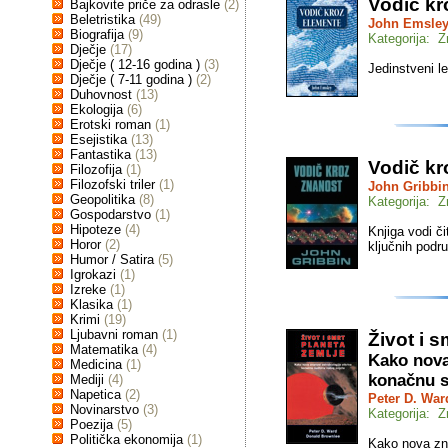
Vodič kr
Bajkovite priče za odrasle
(2)
Beletristika
(49)
John Emsle
Biografija
(9)
Kategorija: 
Dječje
(17)
Dječje ( 12-16 godina )
(3)
Jedinstveni l
Dječje ( 7-11 godina )
(2)
Duhovnost
(13)
Ekologija
(6)
Erotski roman
(1)
Esejistika
(13)
Fantastika
(13)
Vodič kr
Filozofija
(1)
Filozofski triler
(1)
John Gribbi
Geopolitika
(8)
Kategorija: 
Gospodarstvo
(1)
Hipoteze
(4)
Knjiga vodi či
Horor
(2)
ključnih podr
Humor / Satira
(5)
Igrokazi
(1)
Izreke
(1)
Klasika
(1)
Krimi
(19)
Ljubavni roman
(1)
Život i 
Matematika
(4)
Kako nova
Medicina
(1)
konačnu s
Mediji
(4)
Napetica
(2)
Peter D. War
Novinarstvo
(3)
Kategorija: 
Poezija
(5)
Politička ekonomija
(1)
Kako nova zna