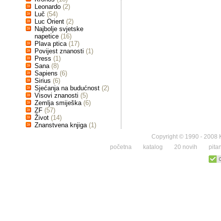
Leonardo
(2)
Luč
(54)
Luc Orient
(2)
Najbolje svjetske
napetice
(16)
Plava ptica
(17)
Povijest znanosti
(1)
Press
(1)
Sana
(8)
Sapiens
(6)
Sirius
(6)
Sjećanja na budućnost
(2)
Visovi znanosti
(5)
Zemlja smiješka
(6)
ZF
(57)
Život
(14)
Znanstvena knjiga
(1)
Copyright © 1990 - 2008 K
početna
katalog
20 novih
pita