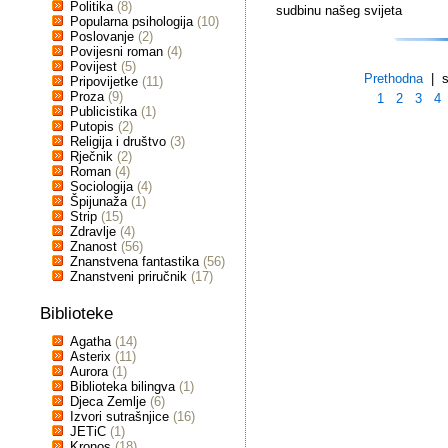
Politika
(8)
sudbinu našeg svijeta
Popularna psihologija
(10)
Poslovanje
(2)
Povijesni roman
(4)
Povijest
(5)
Prethodna
| st
Pripovijetke
(11)
Proza
(9)
1
2
3
4
Publicistika
(1)
Putopis
(2)
Religija i društvo
(3)
Rječnik
(2)
Roman
(4)
Sociologija
(4)
Špijunaža
(1)
Strip
(15)
Zdravlje
(4)
Znanost
(56)
Znanstvena fantastika
(56)
Znanstveni priručnik
(17)
Biblioteke
Agatha
(14)
Asterix
(11)
Aurora
(1)
Biblioteka bilingva
(1)
Djeca Zemlje
(6)
Izvori sutrašnjice
(16)
JETiC
(1)
Kronos
(18)