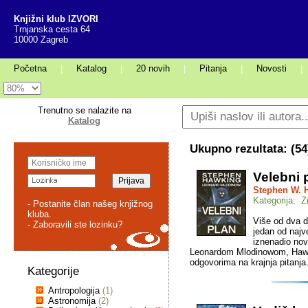
Knjižni klub IZVORI
Trnjanska cesta 64
10000 Zagreb
Početna
|
Katalog
|
20 novih
|
Pitanja
|
Novosti
|
Trenutno se nalazite na
Katalog
Ukupno rezultata: (
54
Velebni 
Stephen W. 
Kategorija: 
- Postanite član našeg knjižnog
kluba.
Više od dva d
- Zaboravili ste lozinku?
jedan od najv
iznenadio no
Leonardom Mlodinowom, Hawki
odgovorima na krajnja pitanja
Kategorije
Antropologija
(1)
Astronomija
(2)