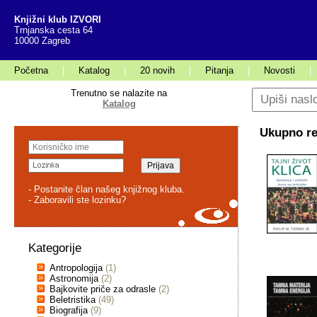
Knjižni klub IZVORI
Trnjanska cesta 64
10000 Zagreb
Početna
|
Katalog
|
20 novih
|
Pitanja
|
Novosti
|
Trenutno se nalazite na
Katalog
Ukupno rez
- Postanite član našeg knjižnog kluba.
- Zaboravili ste lozinku?
Kategorije
Antropologija
(1)
Astronomija
(2)
Bajkovite priče za odrasle
(2)
Beletristika
(49)
Biografija
(9)