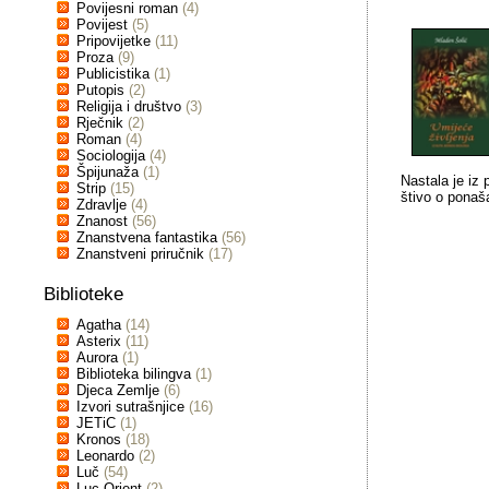
Povijesni roman
(4)
Povijest
(5)
Pripovijetke
(11)
Proza
(9)
Publicistika
(1)
Putopis
(2)
Religija i društvo
(3)
Rječnik
(2)
Roman
(4)
Sociologija
(4)
Špijunaža
(1)
Nastala je iz 
Strip
(15)
štivo o ponaš
Zdravlje
(4)
Znanost
(56)
Znanstvena fantastika
(56)
Znanstveni priručnik
(17)
Biblioteke
Agatha
(14)
Asterix
(11)
Aurora
(1)
Biblioteka bilingva
(1)
Djeca Zemlje
(6)
Izvori sutrašnjice
(16)
JETiC
(1)
Kronos
(18)
Leonardo
(2)
Luč
(54)
Luc Orient
(2)