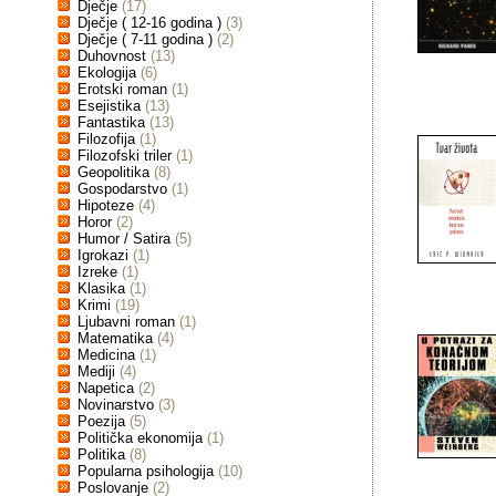
Dječje
(17)
Dječje ( 12-16 godina )
(3)
Dječje ( 7-11 godina )
(2)
Duhovnost
(13)
Ekologija
(6)
Erotski roman
(1)
Esejistika
(13)
Fantastika
(13)
Filozofija
(1)
Filozofski triler
(1)
Geopolitika
(8)
Gospodarstvo
(1)
Hipoteze
(4)
Horor
(2)
Humor / Satira
(5)
Igrokazi
(1)
Izreke
(1)
Klasika
(1)
Krimi
(19)
Ljubavni roman
(1)
Matematika
(4)
Medicina
(1)
Mediji
(4)
Napetica
(2)
Novinarstvo
(3)
Poezija
(5)
Politička ekonomija
(1)
Politika
(8)
Popularna psihologija
(10)
Poslovanje
(2)