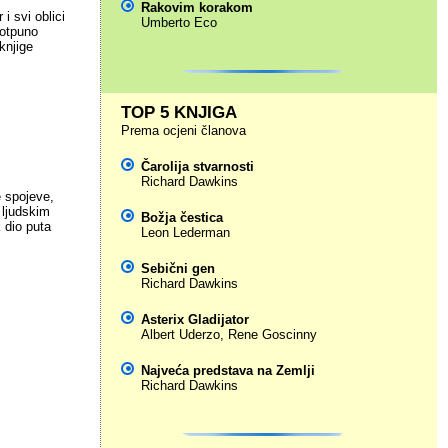
Rakovim korakom
i svi oblici
Umberto Eco
potpuno
knjige
TOP 5 KNJIGA
Prema ocjeni članova
Čarolija stvarnosti
Richard Dawkins
 spojeve,
 ljudskim
Božja čestica
 dio puta
Leon Lederman
Sebični gen
Richard Dawkins
Asterix Gladijator
Albert Uderzo
,
Rene Goscinny
Najveća predstava na Zemlji
Richard Dawkins