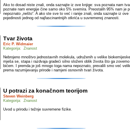
Ako to dosad niste znali, onda saznajte iz ove knjige: sva poznata nam tvar 
poznate nam energije čine samo oko 5% svemira. Preostalih 95% nam je 
nepoznato „nešto“. A ako ste sve to već i ranije znali, onda saznajte iz ove 
pojedinosti jednog od najfascinantnijih otkrića u suvremenoj znanosti.
Tvar života
Eric P. Widmaier
Kategorija: Znanost
Nebrojeno mnoštvo jednostavnih molekula, udruženih u velike biokemijeske
mješa se, stapa i razdvaja gradeći silno složeni oblik života što ga zovemo
bićem. I premda je još mnogo toga nama nepoznato, prevalili smo već velik
prema razumijevanju prirode i namjeni osnovnih tvari života.
U potrazi za konačnom teorijom
Steven Weinberg
Kategorija: Znanost
Uvod u prirodu i težnje suvremene fizike.