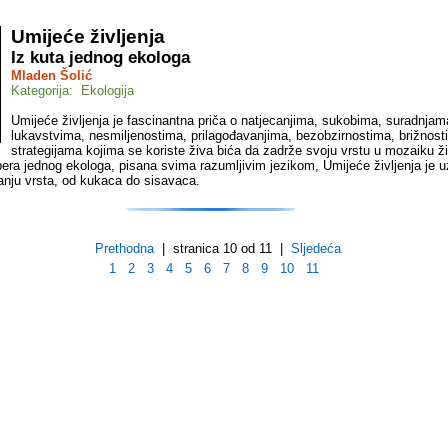
Umijeće življenja
Iz kuta jednog ekologa
Mladen Šolić
Kategorija: Ekologija
Umijeće življenja je fascinantna priča o natjecanjima, sukobima, suradnjam
lukavstvima, nesmiljenostima, prilagođavanjima, bezobzirnostima, brižnost
strategijama kojima se koriste živa bića da zadrže svoju vrstu u mozaiku ži
pera jednog ekologa, pisana svima razumljivim jezikom, Umijeće življenja je u
anju vrsta, od kukaca do sisavaca.
Prethodna
| stranica 10 od 11 |
Sljedeća
1
2
3
4
5
6
7
8
9
10
11