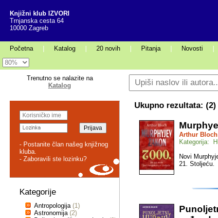
Knjižni klub IZVORI
Trnjanska cesta 64
10000 Zagreb
Početna
|
Katalog
|
20 novih
|
Pitanja
|
Novosti
|
Trenutno se nalazite na
Katalog
Ukupno rezultata: (
2
)
Murphye
Arthur Bloch
Kategorija: H
- Postanite član našeg knjižnog
kluba.
Novi Murphyje
- Zaboravili ste lozinku?
21. Stoljeću.
Kategorije
Antropologija
(1)
Punoljet
Astronomija
(2)