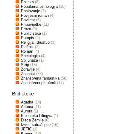
Politika
(8)
Popularna psihologija
(10)
Poslovanje
(2)
Povijesni roman
(4)
Povijest
(5)
Pripovijetke
(11)
Proza
(9)
Publicistika
(1)
Putopis
(2)
Religija i društvo
(3)
Rječnik
(2)
Roman
(4)
Sociologija
(4)
Špijunaža
(1)
Strip
(15)
Zdravlje
(4)
Znanost
(56)
Znanstvena fantastika
(56)
Znanstveni priručnik
(17)
Biblioteke
Agatha
(14)
Asterix
(11)
Aurora
(1)
Biblioteka bilingva
(1)
Djeca Zemlje
(6)
Izvori sutrašnjice
(16)
JETiC
(1)
Kronos
(18)