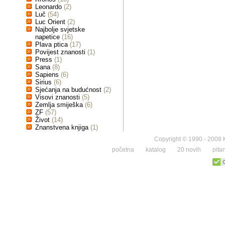
Leonardo
(2)
Luč
(54)
Luc Orient
(2)
Najbolje svjetske
napetice
(16)
Plava ptica
(17)
Povijest znanosti
(1)
Press
(1)
Sana
(8)
Sapiens
(6)
Sirius
(6)
Sjećanja na budućnost
(2)
Visovi znanosti
(5)
Zemlja smiješka
(6)
ZF
(57)
Život
(14)
Znanstvena knjiga
(1)
Copyright © 1990 - 2008 K
početna
katalog
20 novih
pita