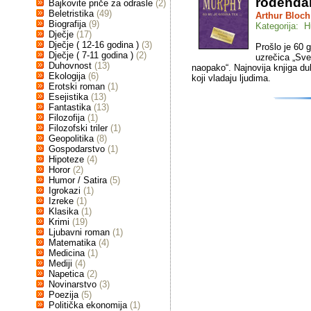
rođenda
Bajkovite priče za odrasle
(2)
Beletristika
(49)
Arthur Bloch
Biografija
(9)
Kategorija: H
Dječje
(17)
Dječje ( 12-16 godina )
(3)
Prošlo je 60 
Dječje ( 7-11 godina )
(2)
uzrečica „Sve
Duhovnost
(13)
naopako“. Najnovija knjiga duh
Ekologija
(6)
koji vladaju ljudima.
Erotski roman
(1)
Esejistika
(13)
Fantastika
(13)
Filozofija
(1)
Filozofski triler
(1)
Geopolitika
(8)
Gospodarstvo
(1)
Hipoteze
(4)
Horor
(2)
Humor / Satira
(5)
Igrokazi
(1)
Izreke
(1)
Klasika
(1)
Krimi
(19)
Ljubavni roman
(1)
Matematika
(4)
Medicina
(1)
Mediji
(4)
Napetica
(2)
Novinarstvo
(3)
Poezija
(5)
Politička ekonomija
(1)