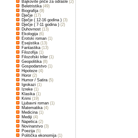
Bajkovite priče za odrasle
(2)
Beletristika
(49)
Biografija
(9)
Dječje
(17)
Dječje ( 12-16 godina )
(3)
Dječje ( 7-11 godina )
(2)
Duhovnost
(13)
Ekologija
(6)
Erotski roman
(1)
Esejistika
(13)
Fantastika
(13)
Filozofija
(1)
Filozofski triler
(1)
Geopolitika
(8)
Gospodarstvo
(1)
Hipoteze
(4)
Horor
(2)
Humor / Satira
(5)
Igrokazi
(1)
Izreke
(1)
Klasika
(1)
Krimi
(19)
Ljubavni roman
(1)
Matematika
(4)
Medicina
(1)
Mediji
(4)
Napetica
(2)
Novinarstvo
(3)
Poezija
(5)
Politička ekonomija
(1)