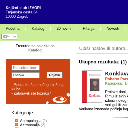
Knjižni klub IZVORI
Trnjanska cesta 64
10000 Zagreb
Početna
|
Katalog
|
20 novih
|
Pitanja
|
Novosti
|
Trenutno se nalazite na
Katalog
Ukupno rezultata: (
1
)
Konklav
Roberto Paz
Kategorija: Be
- Postanite član našeg knjižnog
kluba.
Prolaze dani, 
- Zaboravili ste lozinku?
Rimu iz svih 
izbora novog p
već gubiti za
Vatikana iznenada počinju kapa
Kategorije
Antropologija
(1)
Astronomija
(2)