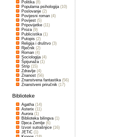
Politika
(8)
Popularna psihologija
(10)
Poslovanje
(2)
Povijesni roman
(4)
Povijest
(5)
Pripovijetke
(11)
Proza
(9)
Publicistika
(1)
Putopis
(2)
Religija i društvo
(3)
Rječnik
(2)
Roman
(4)
Sociologija
(4)
Špijunaža
(1)
Strip
(15)
Zdravlje
(4)
Znanost
(56)
Znanstvena fantastika
(56)
Znanstveni priručnik
(17)
Biblioteke
Agatha
(14)
Asterix
(11)
Aurora
(1)
Biblioteka bilingva
(1)
Djeca Zemlje
(6)
Izvori sutrašnjice
(16)
JETiC
(1)
Kronos
(18)