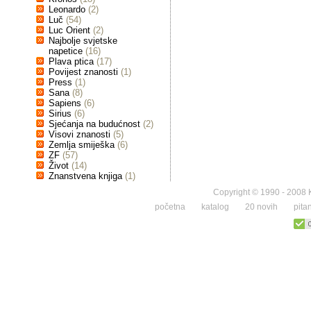
Leonardo
(2)
Luč
(54)
Luc Orient
(2)
Najbolje svjetske
napetice
(16)
Plava ptica
(17)
Povijest znanosti
(1)
Press
(1)
Sana
(8)
Sapiens
(6)
Sirius
(6)
Sjećanja na budućnost
(2)
Visovi znanosti
(5)
Zemlja smiješka
(6)
ZF
(57)
Život
(14)
Znanstvena knjiga
(1)
Copyright © 1990 - 2008 K
početna
katalog
20 novih
pita