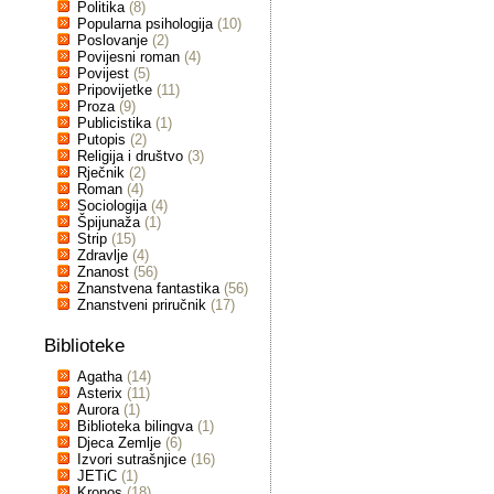
Politika
(8)
Popularna psihologija
(10)
Poslovanje
(2)
Povijesni roman
(4)
Povijest
(5)
Pripovijetke
(11)
Proza
(9)
Publicistika
(1)
Putopis
(2)
Religija i društvo
(3)
Rječnik
(2)
Roman
(4)
Sociologija
(4)
Špijunaža
(1)
Strip
(15)
Zdravlje
(4)
Znanost
(56)
Znanstvena fantastika
(56)
Znanstveni priručnik
(17)
Biblioteke
Agatha
(14)
Asterix
(11)
Aurora
(1)
Biblioteka bilingva
(1)
Djeca Zemlje
(6)
Izvori sutrašnjice
(16)
JETiC
(1)
Kronos
(18)