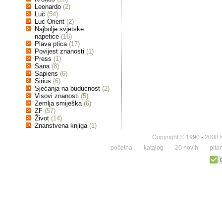
Leonardo
(2)
Luč
(54)
Luc Orient
(2)
Najbolje svjetske
napetice
(16)
Plava ptica
(17)
Povijest znanosti
(1)
Press
(1)
Sana
(8)
Sapiens
(6)
Sirius
(6)
Sjećanja na budućnost
(2)
Visovi znanosti
(5)
Zemlja smiješka
(6)
ZF
(57)
Život
(14)
Znanstvena knjiga
(1)
Copyright © 1990 - 2008 K
početna
katalog
20 novih
pita