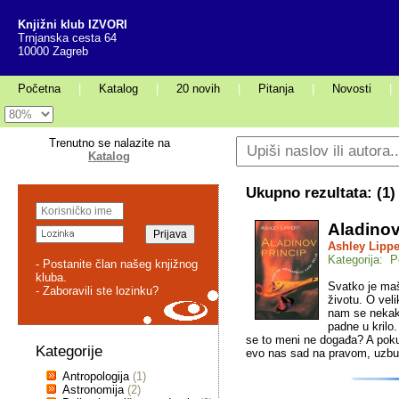
Knjižni klub IZVORI
Trnjanska cesta 64
10000 Zagreb
Početna
|
Katalog
|
20 novih
|
Pitanja
|
Novosti
|
Trenutno se nalazite na
Katalog
Ukupno rezultata: (
1
)
Aladinov
Ashley Lippe
Kategorija: P
- Postanite član našeg knjižnog
kluba.
Svatko je mašt
- Zaboravili ste lozinku?
životu. O veli
nam se nekako
padne u krilo
se to meni ne događa? A poku
Kategorije
evo nas sad na pravom, uzbud
Antropologija
(1)
Astronomija
(2)