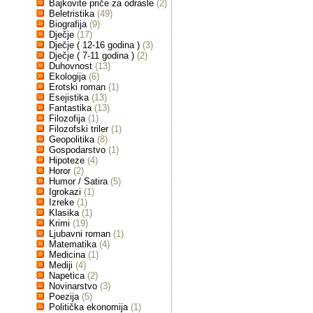
Bajkovite priče za odrasle
(2)
Beletristika
(49)
Biografija
(9)
Dječje
(17)
Dječje ( 12-16 godina )
(3)
Dječje ( 7-11 godina )
(2)
Duhovnost
(13)
Ekologija
(6)
Erotski roman
(1)
Esejistika
(13)
Fantastika
(13)
Filozofija
(1)
Filozofski triler
(1)
Geopolitika
(8)
Gospodarstvo
(1)
Hipoteze
(4)
Horor
(2)
Humor / Satira
(5)
Igrokazi
(1)
Izreke
(1)
Klasika
(1)
Krimi
(19)
Ljubavni roman
(1)
Matematika
(4)
Medicina
(1)
Mediji
(4)
Napetica
(2)
Novinarstvo
(3)
Poezija
(5)
Politička ekonomija
(1)