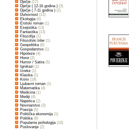
Dječje
(17)
Dječje ( 12-16 godina )
(3)
Dječje ( 7-11 godina )
(2)
Duhovnost
(13)
Ekologija
(6)
Erotski roman
(1)
Esejistika
(13)
Fantastika
(13)
Filozofija
(1)
Filozofski triler
(1)
Geopolitika
(8)
Gospodarstvo
(1)
Hipoteze
(4)
Horor
(2)
Humor / Satira
(5)
Igrokazi
(1)
Izreke
(1)
Klasika
(1)
Krimi
(19)
Ljubavni roman
(1)
Matematika
(4)
Medicina
(1)
Mediji
(4)
Napetica
(2)
Novinarstvo
(3)
Poezija
(5)
Politička ekonomija
(1)
Politika
(8)
Popularna psihologija
(10)
Poslovanje
(2)