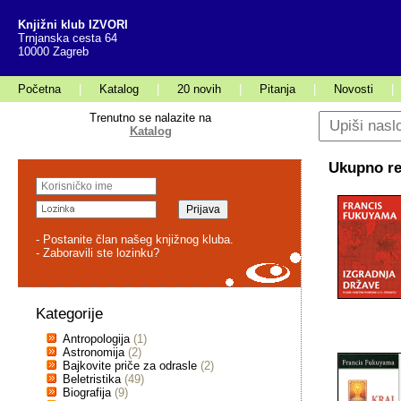
Knjižni klub IZVORI
Trnjanska cesta 64
10000 Zagreb
Početna
|
Katalog
|
20 novih
|
Pitanja
|
Novosti
|
Trenutno se nalazite na
Katalog
Ukupno rez
- Postanite član našeg knjižnog kluba.
- Zaboravili ste lozinku?
Kategorije
Antropologija
(1)
Astronomija
(2)
Bajkovite priče za odrasle
(2)
Beletristika
(49)
Biografija
(9)