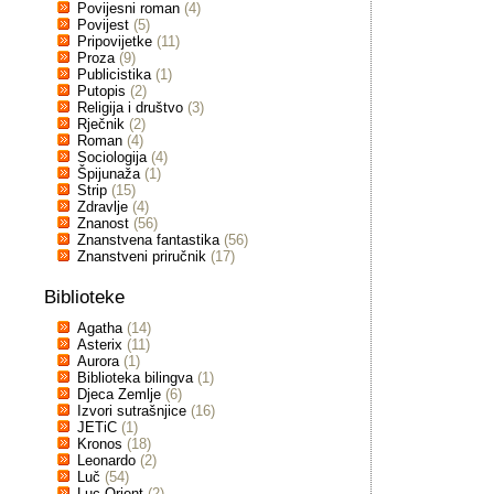
Povijesni roman
(4)
Povijest
(5)
Pripovijetke
(11)
Proza
(9)
Publicistika
(1)
Putopis
(2)
Religija i društvo
(3)
Rječnik
(2)
Roman
(4)
Sociologija
(4)
Špijunaža
(1)
Strip
(15)
Zdravlje
(4)
Znanost
(56)
Znanstvena fantastika
(56)
Znanstveni priručnik
(17)
Biblioteke
Agatha
(14)
Asterix
(11)
Aurora
(1)
Biblioteka bilingva
(1)
Djeca Zemlje
(6)
Izvori sutrašnjice
(16)
JETiC
(1)
Kronos
(18)
Leonardo
(2)
Luč
(54)
Luc Orient
(2)