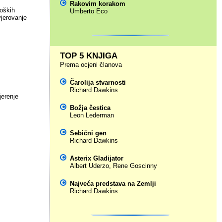
Rakovim korakom
loških
Umberto Eco
vjerovanje
TOP 5 KNJIGA
Prema ocjeni članova
Čarolija stvarnosti
Richard Dawkins
jerenje
Božja čestica
Leon Lederman
Sebični gen
Richard Dawkins
Asterix Gladijator
Albert Uderzo
,
Rene Goscinny
Najveća predstava na Zemlji
Richard Dawkins