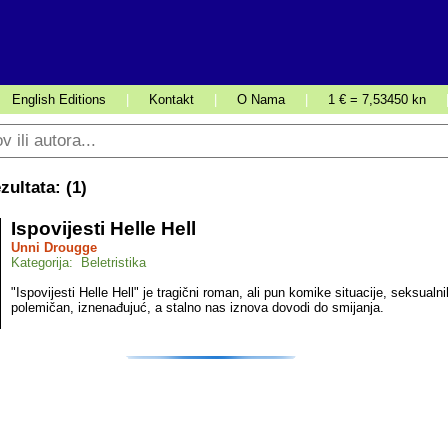
English Editions
|
Kontakt
|
O Nama
|
1 € = 7,53450 kn
ultata: (
1
)
Ispovijesti Helle Hell
Unni Drougge
Kategorija: Beletristika
"Ispovijesti Helle Hell" je tragični roman, ali pun komike situacije, seksual
polemičan, iznenađujuć, a stalno nas iznova dovodi do smijanja.