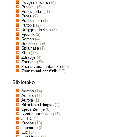
Povijesni roman
(4)
Povijest
(5)
Pripovijetke
(11)
Proza
(9)
Publicistika
(1)
Putopis
(2)
Religija i društvo
(3)
Rječnik
(2)
Roman
(4)
Sociologija
(4)
Špijunaža
(1)
Strip
(15)
Zdravlje
(4)
Znanost
(56)
Znanstvena fantastika
(56)
Znanstveni priručnik
(17)
Biblioteke
Agatha
(14)
Asterix
(11)
Aurora
(1)
Biblioteka bilingva
(1)
Djeca Zemlje
(6)
Izvori sutrašnjice
(16)
JETiC
(1)
Kronos
(18)
Leonardo
(2)
Luč
(54)
Luc Orient
(2)