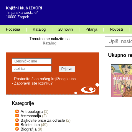
Knjižni klub IZVORI
Trnjanska cesta 64
10000 Zagreb
Početna
|
Katalog
|
20 novih
|
Pitanja
|
Novosti
|
Trenutno se nalazite na
Katalog
Ukupno rez
- Postanite član našeg knjižnog kluba.
- Zaboravili ste lozinku?
Kategorije
Antropologija
(1)
Astronomija
(2)
Bajkovite priče za odrasle
(2)
Beletristika
(49)
Biografija
(9)