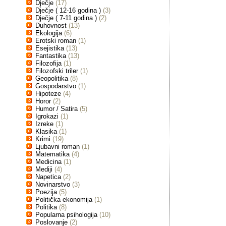
Dječje
(17)
Dječje ( 12-16 godina )
(3)
Dječje ( 7-11 godina )
(2)
Duhovnost
(13)
Ekologija
(6)
Erotski roman
(1)
Esejistika
(13)
Fantastika
(13)
Filozofija
(1)
Filozofski triler
(1)
Geopolitika
(8)
Gospodarstvo
(1)
Hipoteze
(4)
Horor
(2)
Humor / Satira
(5)
Igrokazi
(1)
Izreke
(1)
Klasika
(1)
Krimi
(19)
Ljubavni roman
(1)
Matematika
(4)
Medicina
(1)
Mediji
(4)
Napetica
(2)
Novinarstvo
(3)
Poezija
(5)
Politička ekonomija
(1)
Politika
(8)
Popularna psihologija
(10)
Poslovanje
(2)