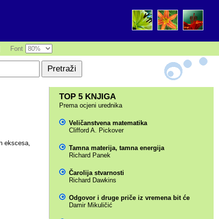
|
Font
TOP 5 KNJIGA
Prema ocjeni urednika
Veličanstvena matematika
Clifford A. Pickover
nih ekscesa,
Tamna materija, tamna energija
Richard Panek
Čarolija stvarnosti
Richard Dawkins
Odgovor i druge priče iz vremena bit će
Damir Mikuličić