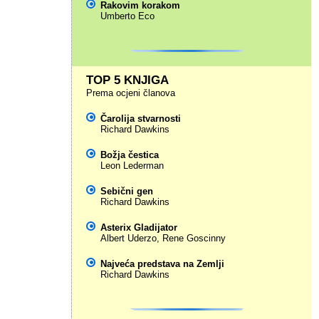
Rakovim korakom
Umberto Eco
TOP 5 KNJIGA
Prema ocjeni članova
Čarolija stvarnosti
Richard Dawkins
Božja čestica
Leon Lederman
Sebični gen
Richard Dawkins
Asterix Gladijator
Albert Uderzo
,
Rene Goscinny
Najveća predstava na Zemlji
Richard Dawkins