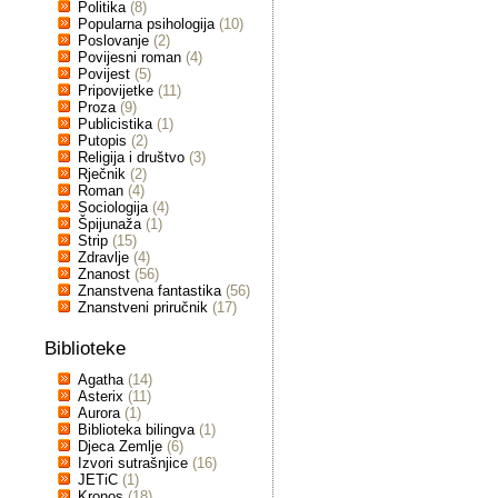
Politika
(8)
Popularna psihologija
(10)
Poslovanje
(2)
Povijesni roman
(4)
Povijest
(5)
Pripovijetke
(11)
Proza
(9)
Publicistika
(1)
Putopis
(2)
Religija i društvo
(3)
Rječnik
(2)
Roman
(4)
Sociologija
(4)
Špijunaža
(1)
Strip
(15)
Zdravlje
(4)
Znanost
(56)
Znanstvena fantastika
(56)
Znanstveni priručnik
(17)
Biblioteke
Agatha
(14)
Asterix
(11)
Aurora
(1)
Biblioteka bilingva
(1)
Djeca Zemlje
(6)
Izvori sutrašnjice
(16)
JETiC
(1)
Kronos
(18)