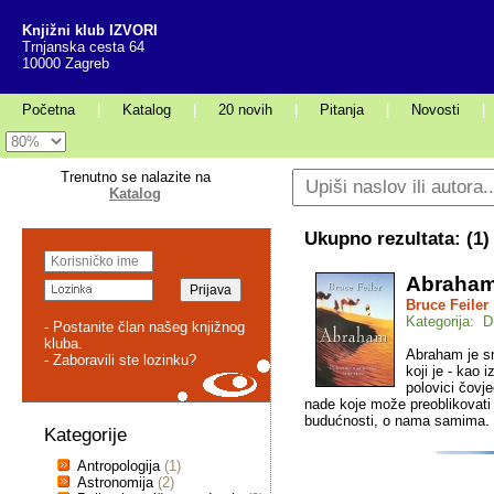
Knjižni klub IZVORI
Trnjanska cesta 64
10000 Zagreb
Početna
|
Katalog
|
20 novih
|
Pitanja
|
Novosti
|
Trenutno se nalazite na
Katalog
Ukupno rezultata: (
1
)
Abraha
Bruce Feiler
Kategorija: 
- Postanite član našeg knjižnog
kluba.
Abraham je sn
- Zaboravili ste lozinku?
koji je - kao 
polovici čovj
nade koje može preoblikovati
budućnosti, o nama samima.
Kategorije
Antropologija
(1)
Astronomija
(2)