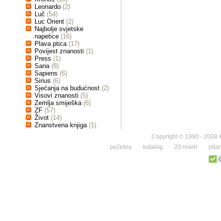
Leonardo
(2)
Luč
(54)
Luc Orient
(2)
Najbolje svjetske
napetice
(16)
Plava ptica
(17)
Povijest znanosti
(1)
Press
(1)
Sana
(8)
Sapiens
(6)
Sirius
(6)
Sjećanja na budućnost
(2)
Visovi znanosti
(5)
Zemlja smiješka
(6)
ZF
(57)
Život
(14)
Znanstvena knjiga
(1)
Copyright © 1990 - 2008 K
početna
katalog
20 novih
pita