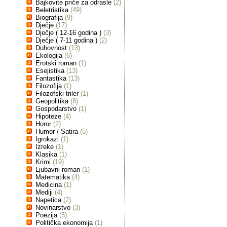
Bajkovite priče za odrasle
(2)
Beletristika
(49)
Biografija
(9)
Dječje
(17)
Dječje ( 12-16 godina )
(3)
Dječje ( 7-11 godina )
(2)
Duhovnost
(13)
Ekologija
(6)
Erotski roman
(1)
Esejistika
(13)
Fantastika
(13)
Filozofija
(1)
Filozofski triler
(1)
Geopolitika
(8)
Gospodarstvo
(1)
Hipoteze
(4)
Horor
(2)
Humor / Satira
(5)
Igrokazi
(1)
Izreke
(1)
Klasika
(1)
Krimi
(19)
Ljubavni roman
(1)
Matematika
(4)
Medicina
(1)
Mediji
(4)
Napetica
(2)
Novinarstvo
(3)
Poezija
(5)
Politička ekonomija
(1)