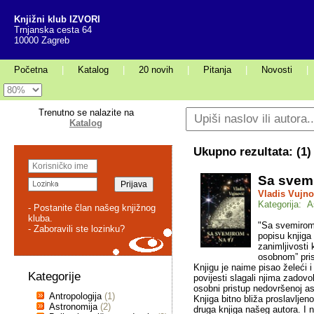
Knjižni klub IZVORI
Trnjanska cesta 64
10000 Zagreb
Početna
|
Katalog
|
20 novih
|
Pitanja
|
Novosti
|
Trenutno se nalazite na
Katalog
Ukupno rezultata: (
1
)
Sa svemi
Vladis Vujno
Kategorija: A
- Postanite član našeg knjižnog
kluba.
"Sa svemirom 
- Zaboravili ste lozinku?
popisu knjiga
zanimljivosti
osobnom” pris
Knjigu je naime pisao želeći i 
Kategorije
povijesti slagali njima zadovo
osobni pristup nedovršenoj ast
Antropologija
(1)
Knjiga bitno bliža proslavlj
Astronomija
(2)
druga knjiga našeg autora. I