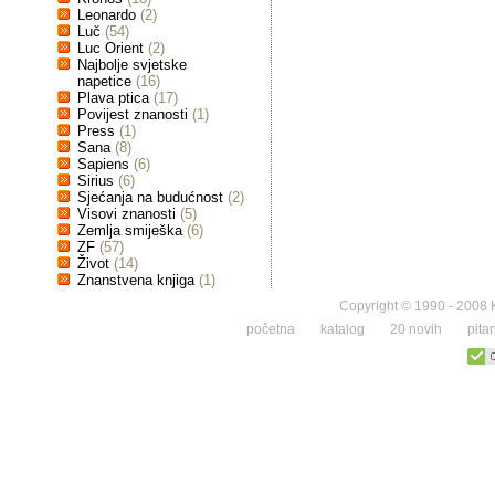
Leonardo
(2)
Luč
(54)
Luc Orient
(2)
Najbolje svjetske
napetice
(16)
Plava ptica
(17)
Povijest znanosti
(1)
Press
(1)
Sana
(8)
Sapiens
(6)
Sirius
(6)
Sjećanja na budućnost
(2)
Visovi znanosti
(5)
Zemlja smiješka
(6)
ZF
(57)
Život
(14)
Znanstvena knjiga
(1)
Copyright © 1990 - 2008 K
početna
katalog
20 novih
pita