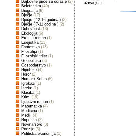
Bajkovite priče za odrasle
(2)
uživanjem.
Beletristika
(49)
Biografija
(9)
Dječje
(17)
Dječje ( 12-16 godina )
(3)
Dječje ( 7-11 godina )
(2)
Duhovnost
(13)
Ekologija
(6)
Erotski roman
(1)
Esejistika
(13)
Fantastika
(13)
Filozofija
(1)
Filozofski triler
(1)
Geopolitika
(8)
Gospodarstvo
(1)
Hipoteze
(4)
Horor
(2)
Humor / Satira
(5)
Igrokazi
(1)
Izreke
(1)
Klasika
(1)
Krimi
(19)
Ljubavni roman
(1)
Matematika
(4)
Medicina
(1)
Mediji
(4)
Napetica
(2)
Novinarstvo
(3)
Poezija
(5)
Politička ekonomija
(1)