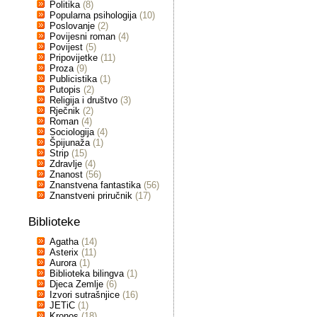
Politika
(8)
Popularna psihologija
(10)
Poslovanje
(2)
Povijesni roman
(4)
Povijest
(5)
Pripovijetke
(11)
Proza
(9)
Publicistika
(1)
Putopis
(2)
Religija i društvo
(3)
Rječnik
(2)
Roman
(4)
Sociologija
(4)
Špijunaža
(1)
Strip
(15)
Zdravlje
(4)
Znanost
(56)
Znanstvena fantastika
(56)
Znanstveni priručnik
(17)
Biblioteke
Agatha
(14)
Asterix
(11)
Aurora
(1)
Biblioteka bilingva
(1)
Djeca Zemlje
(6)
Izvori sutrašnjice
(16)
JETiC
(1)
Kronos
(18)