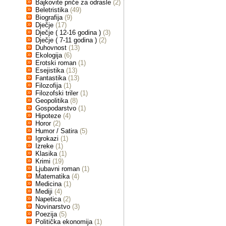
Bajkovite priče za odrasle
(2)
Beletristika
(49)
Biografija
(9)
Dječje
(17)
Dječje ( 12-16 godina )
(3)
Dječje ( 7-11 godina )
(2)
Duhovnost
(13)
Ekologija
(6)
Erotski roman
(1)
Esejistika
(13)
Fantastika
(13)
Filozofija
(1)
Filozofski triler
(1)
Geopolitika
(8)
Gospodarstvo
(1)
Hipoteze
(4)
Horor
(2)
Humor / Satira
(5)
Igrokazi
(1)
Izreke
(1)
Klasika
(1)
Krimi
(19)
Ljubavni roman
(1)
Matematika
(4)
Medicina
(1)
Mediji
(4)
Napetica
(2)
Novinarstvo
(3)
Poezija
(5)
Politička ekonomija
(1)