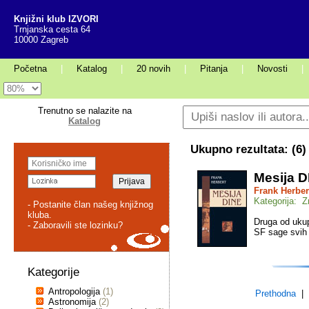
Knjižni klub IZVORI
Trnjanska cesta 64
10000 Zagreb
Početna
|
Katalog
|
20 novih
|
Pitanja
|
Novosti
|
Trenutno se nalazite na
Katalog
Ukupno rezultata: (
6
)
Mesija D
Frank Herber
Kategorija: Z
- Postanite član našeg knjižnog
kluba.
Druga od ukup
- Zaboravili ste lozinku?
SF sage svih
Kategorije
Antropologija
(1)
Prethodna
| s
Astronomija
(2)