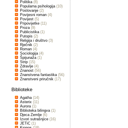
Politika
(8)
Popularna psihologija
(10)
Poslovanje
(2)
Povijesni roman
(4)
Povijest
(5)
Pripovijetke
(11)
Proza
(9)
Publicistika
(1)
Putopis
(2)
Religija i društvo
(3)
Rječnik
(2)
Roman
(4)
Sociologija
(4)
Špijunaža
(1)
Strip
(15)
Zdravlje
(4)
Znanost
(56)
Znanstvena fantastika
(56)
Znanstveni priručnik
(17)
Biblioteke
Agatha
(14)
Asterix
(11)
Aurora
(1)
Biblioteka bilingva
(1)
Djeca Zemlje
(6)
Izvori sutrašnjice
(16)
JETiC
(1)
Kronos
(18)