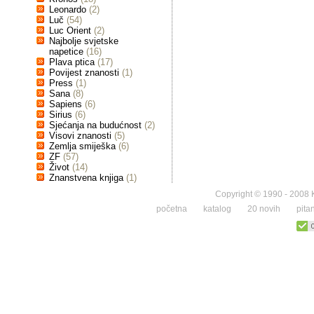
Leonardo
(2)
Luč
(54)
Luc Orient
(2)
Najbolje svjetske
napetice
(16)
Plava ptica
(17)
Povijest znanosti
(1)
Press
(1)
Sana
(8)
Sapiens
(6)
Sirius
(6)
Sjećanja na budućnost
(2)
Visovi znanosti
(5)
Zemlja smiješka
(6)
ZF
(57)
Život
(14)
Znanstvena knjiga
(1)
Copyright © 1990 - 2008 K
početna
katalog
20 novih
pita