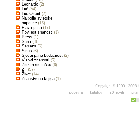
Leonardo
(2)
Luč
(54)
Luc Orient
(2)
Najbolje svjetske
napetice
(16)
Plava ptica
(17)
Povijest znanosti
(1)
Press
(1)
Sana
(8)
Sapiens
(6)
Sirius
(6)
Sjećanja na budućnost
(2)
Visovi znanosti
(5)
Zemlja smiješka
(6)
ZF
(57)
Život
(14)
Znanstvena knjiga
(1)
Copyright © 1990 - 2008 K
početna
katalog
20 novih
pita