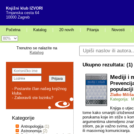
Knjižni klub IZVORI
Trnjanska cesta 64
10000 Zagreb
Početna
|
Katalog
|
20 novih
|
Pitanja
|
Novosti
|
Trenutno se nalazite na
Katalog
Ukupno rezultata: (
1
)
Mediji i 
Prevencij
- Postanite član našeg knjižnog
populaciji
kluba.
Zlatko Miliša
- Zaboravili ste lozinku?
Kategorija: M
Knjiga o utjec
tome kako smanjiti izloženo
porukama koje im stiže s kome
Kategorije
argumentima utemeljeno znans
stilom, pa je važno svima, od
Antropologija
(1)
ili masovnog komuniciranja.
Astronomija
(2)