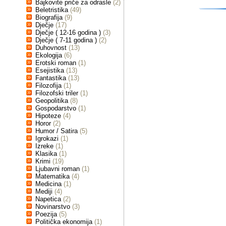
Bajkovite priče za odrasle
(2)
Beletristika
(49)
Biografija
(9)
Dječje
(17)
Dječje ( 12-16 godina )
(3)
Dječje ( 7-11 godina )
(2)
Duhovnost
(13)
Ekologija
(6)
Erotski roman
(1)
Esejistika
(13)
Fantastika
(13)
Filozofija
(1)
Filozofski triler
(1)
Geopolitika
(8)
Gospodarstvo
(1)
Hipoteze
(4)
Horor
(2)
Humor / Satira
(5)
Igrokazi
(1)
Izreke
(1)
Klasika
(1)
Krimi
(19)
Ljubavni roman
(1)
Matematika
(4)
Medicina
(1)
Mediji
(4)
Napetica
(2)
Novinarstvo
(3)
Poezija
(5)
Politička ekonomija
(1)