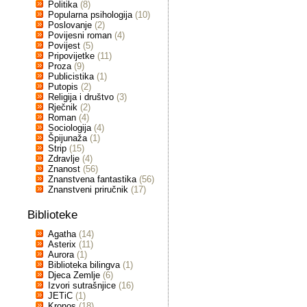
Politika
(8)
Popularna psihologija
(10)
Poslovanje
(2)
Povijesni roman
(4)
Povijest
(5)
Pripovijetke
(11)
Proza
(9)
Publicistika
(1)
Putopis
(2)
Religija i društvo
(3)
Rječnik
(2)
Roman
(4)
Sociologija
(4)
Špijunaža
(1)
Strip
(15)
Zdravlje
(4)
Znanost
(56)
Znanstvena fantastika
(56)
Znanstveni priručnik
(17)
Biblioteke
Agatha
(14)
Asterix
(11)
Aurora
(1)
Biblioteka bilingva
(1)
Djeca Zemlje
(6)
Izvori sutrašnjice
(16)
JETiC
(1)
Kronos
(18)