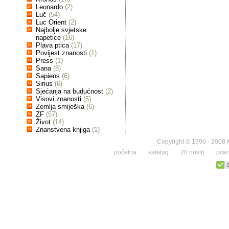
Leonardo
(2)
Luč
(54)
Luc Orient
(2)
Najbolje svjetske
napetice
(16)
Plava ptica
(17)
Povijest znanosti
(1)
Press
(1)
Sana
(8)
Sapiens
(6)
Sirius
(6)
Sjećanja na budućnost
(2)
Visovi znanosti
(5)
Zemlja smiješka
(6)
ZF
(57)
Život
(14)
Znanstvena knjiga
(1)
Copyright © 1990 - 2008 K
početna
katalog
20 novih
pita