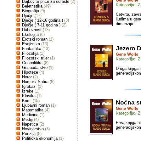
Gene Wolfe
Bajkovite priče za odrasle
(2)
Kategorija: Z
Beletristika
(49)
Biografija
(9)
Četvrta, zavr
Dječje
(17)
ljudima u gen
Dječje ( 12-16 godina )
(3)
dimenzija.
Dječje ( 7-11 godina )
(2)
Duhovnost
(13)
Ekologija
(6)
Erotski roman
(1)
Esejistika
(13)
Jezero 
Fantastika
(13)
Filozofija
(1)
Gene Wolfe
Filozofski triler
(1)
Kategorija: Z
Geopolitika
(8)
Gospodarstvo
(1)
Druga knjiga 
Hipoteze
(4)
generacijskom
Horor
(2)
Humor / Satira
(5)
Igrokazi
(1)
Izreke
(1)
Klasika
(1)
Krimi
(19)
Noćna s
Ljubavni roman
(1)
Gene Wolfe
Matematika
(4)
Kategorija: Z
Medicina
(1)
Mediji
(4)
Prva knjiga n
Napetica
(2)
generacijskom
Novinarstvo
(3)
Poezija
(5)
Politička ekonomija
(1)