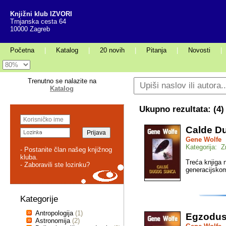
Knjižni klub IZVORI
Trnjanska cesta 64
10000 Zagreb
Početna
|
Katalog
|
20 novih
|
Pitanja
|
Novosti
|
Trenutno se nalazite na
Katalog
Ukupno rezultata: (
4
)
Calde D
Gene Wolfe
Kategorija: Z
- Postanite član našeg knjižnog
kluba.
Treća knjiga 
- Zaboravili ste lozinku?
generacijskom
Kategorije
Antropologija
(1)
Egzodus
Astronomija
(2)