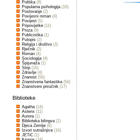
Politika
(8)
Popularna psihologija
(10)
Poslovanje
(2)
Povijesni roman
(4)
Povijest
(5)
Pripovijetke
(11)
Proza
(9)
Publicistika
(1)
Putopis
(2)
Religija i društvo
(3)
Rječnik
(2)
Roman
(4)
Sociologija
(4)
Špijunaža
(1)
Strip
(15)
Zdravlje
(4)
Znanost
(56)
Znanstvena fantastika
(56)
Znanstveni priručnik
(17)
Biblioteke
Agatha
(14)
Asterix
(11)
Aurora
(1)
Biblioteka bilingva
(1)
Djeca Zemlje
(6)
Izvori sutrašnjice
(16)
JETiC
(1)
Kronos
(18)