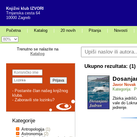
Knjižni klub IZVORI
Trnjanska cesta 64
10000 Zagreb
Početna
|
Katalog
|
20 novih
|
Pitanja
|
Novosti
|
Trenutno se nalazite na
Katalog
Ukupno rezultata: (
1
)
Dosanjan
Javor Novak
Kategorija: P
- Postanite član našeg knjižnog
kluba.
Zbirka jedrili
- Zaboravili ste lozinku?
vale do Lokru
jedrenje.
Kategorije
Antropologija
(1)
Astronomija
(2)