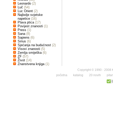
Leonardo
(2)
Luč
(54)
Luc Orient
(2)
Najbolje svjetske
napetice
(16)
Plava ptica
(17)
Povijest znanosti
(1)
Press
(1)
Sana
(8)
Sapiens
(6)
Sirius
(6)
Sjećanja na budućnost
(2)
Visovi znanosti
(5)
Zemlja smiješka
(6)
ZF
(57)
Život
(14)
Znanstvena knjiga
(1)
Copyright © 1990 - 2008 K
početna
katalog
20 novih
pita