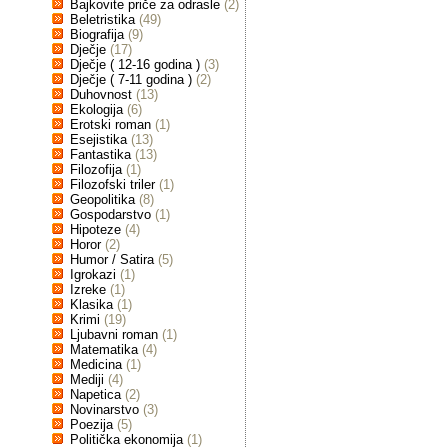
Bajkovite priče za odrasle
(2)
Beletristika
(49)
Biografija
(9)
Dječje
(17)
Dječje ( 12-16 godina )
(3)
Dječje ( 7-11 godina )
(2)
Duhovnost
(13)
Ekologija
(6)
Erotski roman
(1)
Esejistika
(13)
Fantastika
(13)
Filozofija
(1)
Filozofski triler
(1)
Geopolitika
(8)
Gospodarstvo
(1)
Hipoteze
(4)
Horor
(2)
Humor / Satira
(5)
Igrokazi
(1)
Izreke
(1)
Klasika
(1)
Krimi
(19)
Ljubavni roman
(1)
Matematika
(4)
Medicina
(1)
Mediji
(4)
Napetica
(2)
Novinarstvo
(3)
Poezija
(5)
Politička ekonomija
(1)