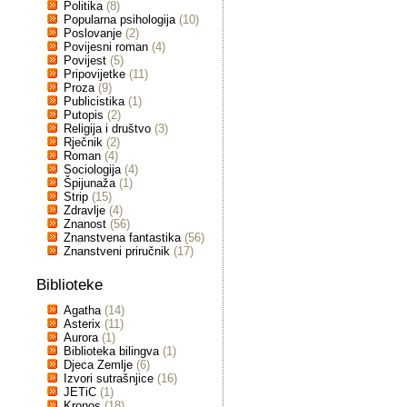
Politika
(8)
Popularna psihologija
(10)
Poslovanje
(2)
Povijesni roman
(4)
Povijest
(5)
Pripovijetke
(11)
Proza
(9)
Publicistika
(1)
Putopis
(2)
Religija i društvo
(3)
Rječnik
(2)
Roman
(4)
Sociologija
(4)
Špijunaža
(1)
Strip
(15)
Zdravlje
(4)
Znanost
(56)
Znanstvena fantastika
(56)
Znanstveni priručnik
(17)
Biblioteke
Agatha
(14)
Asterix
(11)
Aurora
(1)
Biblioteka bilingva
(1)
Djeca Zemlje
(6)
Izvori sutrašnjice
(16)
JETiC
(1)
Kronos
(18)