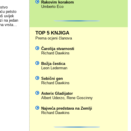
Rakovim korakom
Umberto Eco
nstvo
uću petsto
oš uvijek
zi na jedan
ntna vrsta…
TOP 5 KNJIGA
Prema ocjeni članova
Čarolija stvarnosti
Richard Dawkins
Božja čestica
Leon Lederman
Sebični gen
Richard Dawkins
Asterix Gladijator
Albert Uderzo
,
Rene Goscinny
Najveća predstava na Zemlji
Richard Dawkins