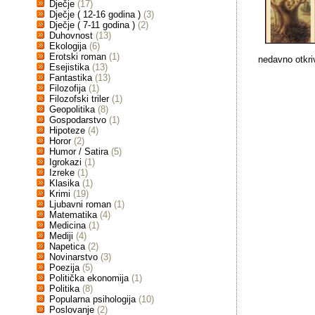
Dječje
(17)
Dječje ( 12-16 godina )
(3)
Dječje ( 7-11 godina )
(2)
Duhovnost
(13)
Ekologija
(6)
Erotski roman
(1)
nedavno otkriv
Esejistika
(13)
Fantastika
(13)
Filozofija
(1)
Filozofski triler
(1)
Geopolitika
(8)
Gospodarstvo
(1)
Hipoteze
(4)
Horor
(2)
Humor / Satira
(5)
Igrokazi
(1)
Izreke
(1)
Klasika
(1)
Krimi
(19)
Ljubavni roman
(1)
Matematika
(4)
Medicina
(1)
Mediji
(4)
Napetica
(2)
Novinarstvo
(3)
Poezija
(5)
Politička ekonomija
(1)
Politika
(8)
Popularna psihologija
(10)
Poslovanje
(2)