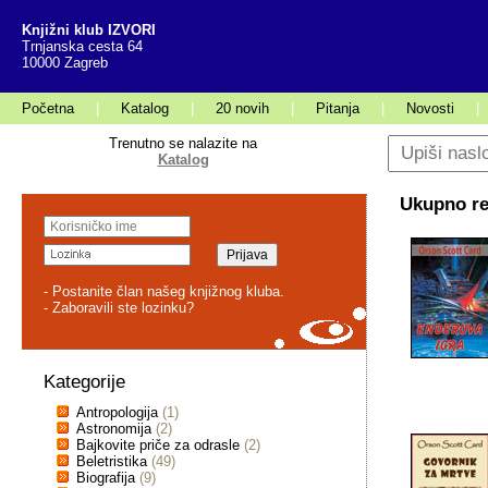
Knjižni klub IZVORI
Trnjanska cesta 64
10000 Zagreb
Početna
|
Katalog
|
20 novih
|
Pitanja
|
Novosti
|
Trenutno se nalazite na
Katalog
Ukupno rez
- Postanite član našeg knjižnog kluba.
- Zaboravili ste lozinku?
Kategorije
Antropologija
(1)
Astronomija
(2)
Bajkovite priče za odrasle
(2)
Beletristika
(49)
Biografija
(9)