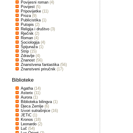
Povijesni roman
(4)
Povijest
(5)
Pripovijetke
(11)
Proza
(9)
Publicistika
(1)
Putopis
(2)
Religija i društvo
(3)
Rječnik
(2)
Roman
(4)
Sociologija
(4)
Špijunaža
(1)
Strip
(15)
Zdravlje
(4)
Znanost
(56)
Znanstvena fantastika
(56)
Znanstveni priručnik
(17)
Biblioteke
Agatha
(14)
Asterix
(11)
Aurora
(1)
Biblioteka bilingva
(1)
Djeca Zemlje
(6)
Izvori sutrašnjice
(16)
JETiC
(1)
Kronos
(18)
Leonardo
(2)
Luč
(54)
Luc Orient
(2)