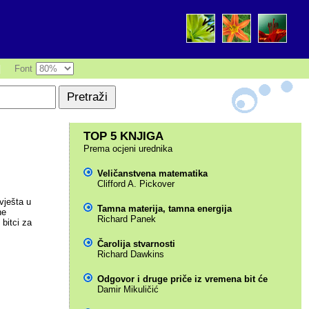
|
Font
TOP 5 KNJIGA
Prema ocjeni urednika
Veličanstvena matematika
Clifford A. Pickover
vješta u
Tamna materija, tamna energija
ne
Richard Panek
bitci za
Čarolija stvarnosti
Richard Dawkins
Odgovor i druge priče iz vremena bit će
Damir Mikuličić