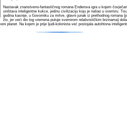
Nastavak znanstveno-fantastičnog romana Enderova igra u kojem čovječa
uništava inteligentne kukce, jedinu civilizaciju koju je našao u svemiru. Tis
godina kasnije, u Govorniku za mrtve, glavni junak iz prethodnog romana (j
živ, jer veći dio tog vremena putuje svemirom relativističkim brzinama) dola
eni planet. Na kojem je prije ljudi-kolonista već postojala autohtona intelige