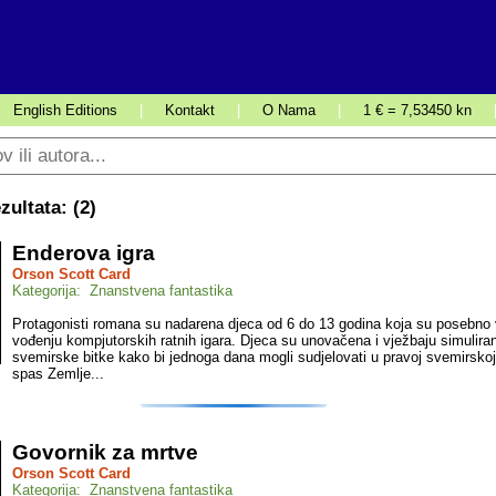
English Editions
|
Kontakt
|
O Nama
|
1 € = 7,53450 kn
ultata: (
2
)
Enderova igra
Orson Scott Card
Kategorija: Znanstvena fantastika
Protagonisti romana su nadarena djeca od 6 do 13 godina koja su posebno 
vođenju kompjutorskih ratnih igara. Djeca su unovačena i vježbaju simulira
svemirske bitke kako bi jednoga dana mogli sudjelovati u pravoj svemirskoj 
spas Zemlje...
Govornik za mrtve
Orson Scott Card
Kategorija: Znanstvena fantastika