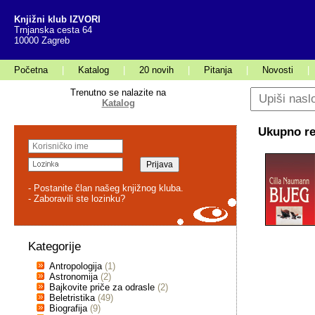
Knjižni klub IZVORI
Trnjanska cesta 64
10000 Zagreb
Početna
|
Katalog
|
20 novih
|
Pitanja
|
Novosti
|
Trenutno se nalazite na
Katalog
Ukupno rez
- Postanite član našeg knjižnog kluba.
- Zaboravili ste lozinku?
Kategorije
Antropologija
(1)
Astronomija
(2)
Bajkovite priče za odrasle
(2)
Beletristika
(49)
Biografija
(9)