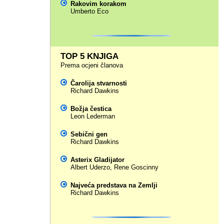
Rakovim korakom
Umberto Eco
TOP 5 KNJIGA
Prema ocjeni članova
Čarolija stvarnosti
Richard Dawkins
Božja čestica
Leon Lederman
Sebični gen
Richard Dawkins
Asterix Gladijator
Albert Uderzo
,
Rene Goscinny
Najveća predstava na Zemlji
Richard Dawkins