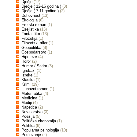
Dječje
(17)
Dječje ( 12-16 godina )
(3)
Dječje ( 7-11 godina )
(2)
Duhovnost
(13)
Ekologija
(6)
Erotski roman
(1)
Esejistika
(13)
Fantastika
(13)
Filozofija
(1)
Filozofski triler
(1)
Geopolitika
(8)
Gospodarstvo
(1)
Hipoteze
(4)
Horor
(2)
Humor / Satira
(5)
Igrokazi
(1)
Izreke
(1)
Klasika
(1)
Krimi
(19)
Ljubavni roman
(1)
Matematika
(4)
Medicina
(1)
Mediji
(4)
Napetica
(2)
Novinarstvo
(3)
Poezija
(5)
Politička ekonomija
(1)
Politika
(8)
Popularna psihologija
(10)
Poslovanje
(2)