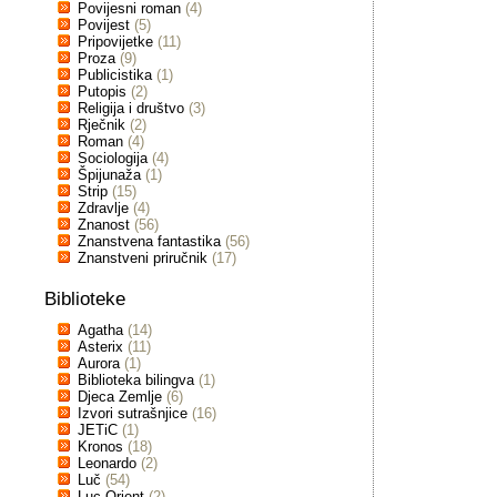
Povijesni roman
(4)
Povijest
(5)
Pripovijetke
(11)
Proza
(9)
Publicistika
(1)
Putopis
(2)
Religija i društvo
(3)
Rječnik
(2)
Roman
(4)
Sociologija
(4)
Špijunaža
(1)
Strip
(15)
Zdravlje
(4)
Znanost
(56)
Znanstvena fantastika
(56)
Znanstveni priručnik
(17)
Biblioteke
Agatha
(14)
Asterix
(11)
Aurora
(1)
Biblioteka bilingva
(1)
Djeca Zemlje
(6)
Izvori sutrašnjice
(16)
JETiC
(1)
Kronos
(18)
Leonardo
(2)
Luč
(54)
Luc Orient
(2)