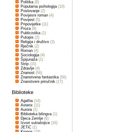
Politika
(8)
Popularna psihologija
(10)
Poslovanje
(2)
Povijesni roman
(4)
Povijest
(5)
Pripovijetke
(11)
Proza
(9)
Publicistika
(1)
Putopis
(2)
Religija i društvo
(3)
Rječnik
(2)
Roman
(4)
Sociologija
(4)
Špijunaža
(1)
Strip
(15)
Zdravlje
(4)
Znanost
(56)
Znanstvena fantastika
(56)
Znanstveni priručnik
(17)
Biblioteke
Agatha
(14)
Asterix
(11)
Aurora
(1)
Biblioteka bilingva
(1)
Djeca Zemlje
(6)
Izvori sutrašnjice
(16)
JETiC
(1)
Kronos
(18)