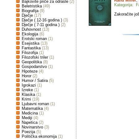
Rand Miller
,
Bajkovite priče za odrasle
(2)
Kategorija: F
Beletristika
(49)
Biografija
(9)
Zakoračite jo
Dječje
(17)
Dječje ( 12-16 godina )
(3)
Dječje ( 7-11 godina )
(2)
Duhovnost
(13)
Ekologija
(6)
Erotski roman
(1)
Esejistika
(13)
Fantastika
(13)
Filozofija
(1)
Filozofski triler
(1)
Geopolitika
(8)
Gospodarstvo
(1)
Hipoteze
(4)
Horor
(2)
Humor / Satira
(5)
Igrokazi
(1)
Izreke
(1)
Klasika
(1)
Krimi
(19)
Ljubavni roman
(1)
Matematika
(4)
Medicina
(1)
Mediji
(4)
Napetica
(2)
Novinarstvo
(3)
Poezija
(5)
Politička ekonomija
(1)