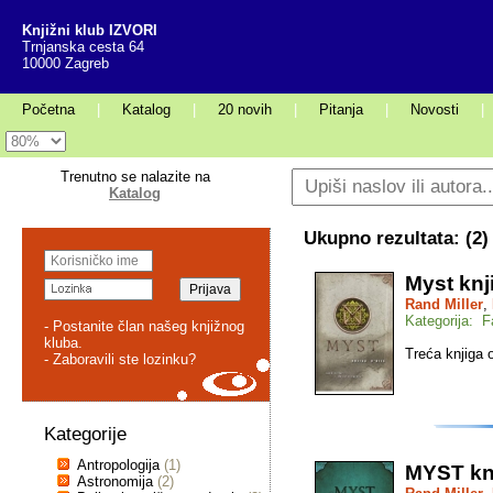
Knjižni klub IZVORI
Trnjanska cesta 64
10000 Zagreb
Početna
|
Katalog
|
20 novih
|
Pitanja
|
Novosti
|
Trenutno se nalazite na
Katalog
Ukupno rezultata: (
2
)
Myst knj
Rand Miller
,
Kategorija: F
- Postanite član našeg knjižnog
kluba.
Treća knjiga 
- Zaboravili ste lozinku?
Kategorije
Antropologija
(1)
MYST knj
Astronomija
(2)