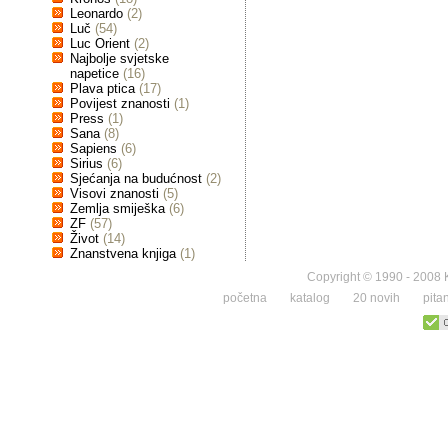
Leonardo
(2)
Luč
(54)
Luc Orient
(2)
Najbolje svjetske
napetice
(16)
Plava ptica
(17)
Povijest znanosti
(1)
Press
(1)
Sana
(8)
Sapiens
(6)
Sirius
(6)
Sjećanja na budućnost
(2)
Visovi znanosti
(5)
Zemlja smiješka
(6)
ZF
(57)
Život
(14)
Znanstvena knjiga
(1)
Copyright © 1990 - 2008 K
početna
katalog
20 novih
pita