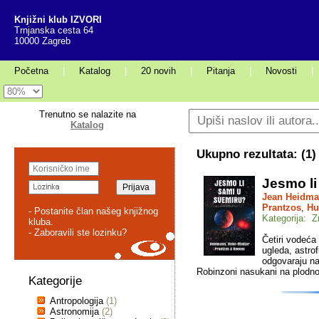
Knjižni klub IZVORI
Trnjanska cesta 64
10000 Zagreb
Početna
|
Katalog
|
20 novih
|
Pitanja
|
Novosti
|
Trenutno se nalazite na
Katalog
Ukupno rezultata: (
1
)
Jesmo li
Jean Heidm
Prantzos
,
Hu
- Postanite član našeg knjižnog
Kategorija: 
kluba.
- Zaboravili ste lozinku?
Četiri vodeć
ugleda, astrof
odgovaraju na 
Robinzoni nasukani na plodn
Kategorije
Antropologija
(1)
Astronomija
(2)