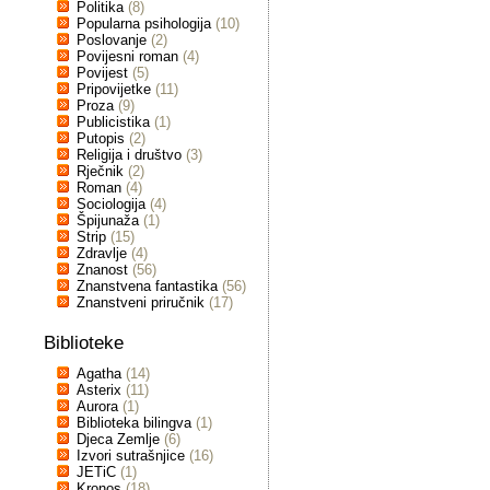
Politika
(8)
Popularna psihologija
(10)
Poslovanje
(2)
Povijesni roman
(4)
Povijest
(5)
Pripovijetke
(11)
Proza
(9)
Publicistika
(1)
Putopis
(2)
Religija i društvo
(3)
Rječnik
(2)
Roman
(4)
Sociologija
(4)
Špijunaža
(1)
Strip
(15)
Zdravlje
(4)
Znanost
(56)
Znanstvena fantastika
(56)
Znanstveni priručnik
(17)
Biblioteke
Agatha
(14)
Asterix
(11)
Aurora
(1)
Biblioteka bilingva
(1)
Djeca Zemlje
(6)
Izvori sutrašnjice
(16)
JETiC
(1)
Kronos
(18)