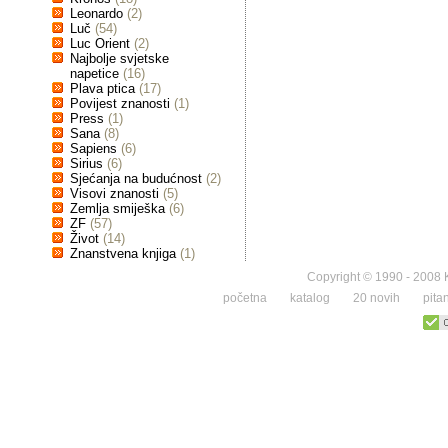
Leonardo
(2)
Luč
(54)
Luc Orient
(2)
Najbolje svjetske
napetice
(16)
Plava ptica
(17)
Povijest znanosti
(1)
Press
(1)
Sana
(8)
Sapiens
(6)
Sirius
(6)
Sjećanja na budućnost
(2)
Visovi znanosti
(5)
Zemlja smiješka
(6)
ZF
(57)
Život
(14)
Znanstvena knjiga
(1)
Copyright © 1990 - 2008 K
početna
katalog
20 novih
pita