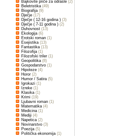
Bajkovite priče za odrasle
(2)
Beletristika
(49)
Biografija
(9)
Dječje
(17)
Dječje ( 12-16 godina )
(3)
Dječje ( 7-11 godina )
(2)
Duhovnost
(13)
Ekologija
(6)
Erotski roman
(1)
Esejistika
(13)
Fantastika
(13)
Filozofija
(1)
Filozofski triler
(1)
Geopolitika
(8)
Gospodarstvo
(1)
Hipoteze
(4)
Horor
(2)
Humor / Satira
(5)
Igrokazi
(1)
Izreke
(1)
Klasika
(1)
Krimi
(19)
Ljubavni roman
(1)
Matematika
(4)
Medicina
(1)
Mediji
(4)
Napetica
(2)
Novinarstvo
(3)
Poezija
(5)
Politička ekonomija
(1)