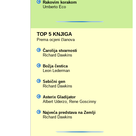
Rakovim korakom
Umberto Eco
TOP 5 KNJIGA
Prema ocjeni članova
Čarolija stvarnosti
Richard Dawkins
Božja čestica
Leon Lederman
Sebični gen
Richard Dawkins
Asterix Gladijator
Albert Uderzo
,
Rene Goscinny
Najveća predstava na Zemlji
Richard Dawkins