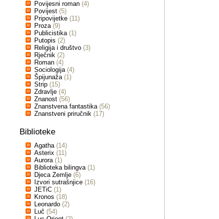
Povijesni roman
(4)
Povijest
(5)
Pripovijetke
(11)
Proza
(9)
Publicistika
(1)
Putopis
(2)
Religija i društvo
(3)
Rječnik
(2)
Roman
(4)
Sociologija
(4)
Špijunaža
(1)
Strip
(15)
Zdravlje
(4)
Znanost
(56)
Znanstvena fantastika
(56)
Znanstveni priručnik
(17)
Biblioteke
Agatha
(14)
Asterix
(11)
Aurora
(1)
Biblioteka bilingva
(1)
Djeca Zemlje
(6)
Izvori sutrašnjice
(16)
JETiC
(1)
Kronos
(18)
Leonardo
(2)
Luč
(54)
Luc Orient
(2)