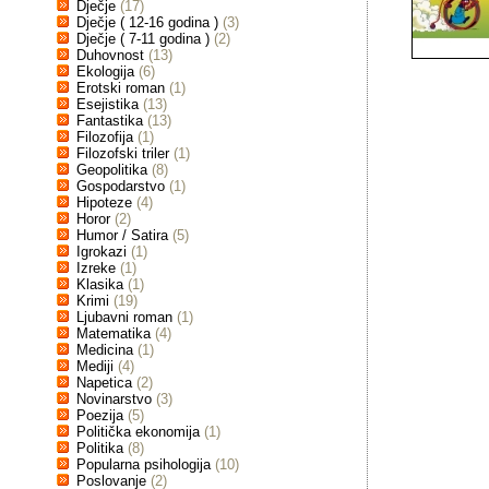
Dječje
(17)
Dječje ( 12-16 godina )
(3)
Dječje ( 7-11 godina )
(2)
Duhovnost
(13)
Ekologija
(6)
Erotski roman
(1)
Esejistika
(13)
Fantastika
(13)
Filozofija
(1)
Filozofski triler
(1)
Geopolitika
(8)
Gospodarstvo
(1)
Hipoteze
(4)
Horor
(2)
Humor / Satira
(5)
Igrokazi
(1)
Izreke
(1)
Klasika
(1)
Krimi
(19)
Ljubavni roman
(1)
Matematika
(4)
Medicina
(1)
Mediji
(4)
Napetica
(2)
Novinarstvo
(3)
Poezija
(5)
Politička ekonomija
(1)
Politika
(8)
Popularna psihologija
(10)
Poslovanje
(2)