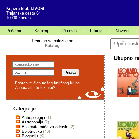
Knjižni klub IZVORI
Trnjanska cesta 64
10000 Zagreb
Početna
|
Katalog
|
20 novih
|
Pitanja
|
Novosti
|
Trenutno se nalazite na
Katalog
Ukupno rez
- Postanite član našeg knjižnog kluba.
- Zaboravili ste lozinku?
Kategorije
Antropologija
(1)
Astronomija
(2)
Bajkovite priče za odrasle
(2)
Beletristika
(49)
Biografija
(9)