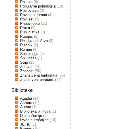
Politika
(8)
Popularna psihologija
(10)
Poslovanje
(2)
Povijesni roman
(4)
Povijest
(5)
Pripovijetke
(11)
Proza
(9)
Publicistika
(1)
Putopis
(2)
Religija i društvo
(3)
Rječnik
(2)
Roman
(4)
Sociologija
(4)
Špijunaža
(1)
Strip
(15)
Zdravlje
(4)
Znanost
(56)
Znanstvena fantastika
(56)
Znanstveni priručnik
(17)
Biblioteke
Agatha
(14)
Asterix
(11)
Aurora
(1)
Biblioteka bilingva
(1)
Djeca Zemlje
(6)
Izvori sutrašnjice
(16)
JETiC
(1)
Kronos
(18)