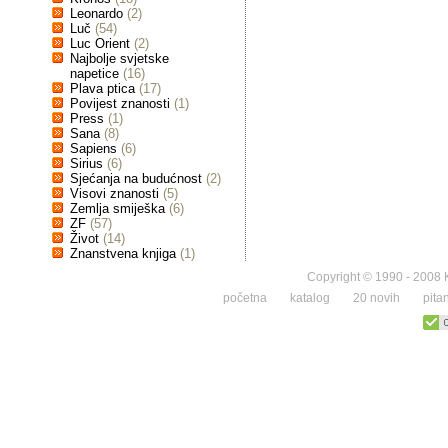
Leonardo
(2)
Luč
(54)
Luc Orient
(2)
Najbolje svjetske
napetice
(16)
Plava ptica
(17)
Povijest znanosti
(1)
Press
(1)
Sana
(8)
Sapiens
(6)
Sirius
(6)
Sjećanja na budućnost
(2)
Visovi znanosti
(5)
Zemlja smiješka
(6)
ZF
(57)
Život
(14)
Znanstvena knjiga
(1)
Copyright © 1990 - 2008 K
početna
katalog
20 novih
pita