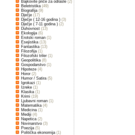
Bajkovite priče za odrasle
(2)
Beletristika
(49)
Biografija
(9)
Dječje
(17)
Dječje ( 12-16 godina )
(3)
Dječje ( 7-11 godina )
(2)
Duhovnost
(13)
Ekologija
(6)
Erotski roman
(1)
Esejistika
(13)
Fantastika
(13)
Filozofija
(1)
Filozofski triler
(1)
Geopolitika
(8)
Gospodarstvo
(1)
Hipoteze
(4)
Horor
(2)
Humor / Satira
(5)
Igrokazi
(1)
Izreke
(1)
Klasika
(1)
Krimi
(19)
Ljubavni roman
(1)
Matematika
(4)
Medicina
(1)
Mediji
(4)
Napetica
(2)
Novinarstvo
(3)
Poezija
(5)
Politička ekonomija
(1)