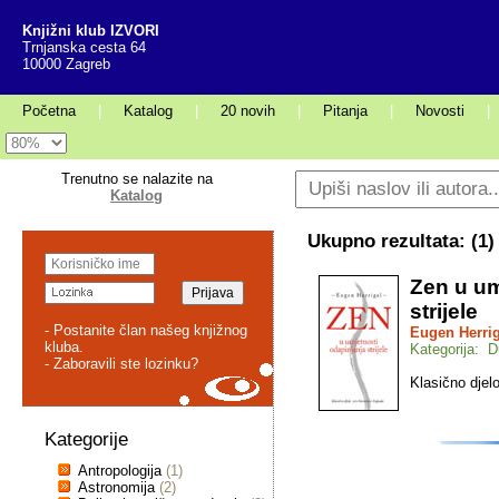
Knjižni klub IZVORI
Trnjanska cesta 64
10000 Zagreb
Početna
|
Katalog
|
20 novih
|
Pitanja
|
Novosti
|
Trenutno se nalazite na
Katalog
Ukupno rezultata: (
1
)
Zen u um
strijele
- Postanite član našeg knjižnog
Eugen Herrig
kluba.
Kategorija: 
- Zaboravili ste lozinku?
Klasično djelo
Kategorije
Antropologija
(1)
Astronomija
(2)