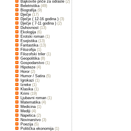
Bajkovite priče za odrasle
(2)
Beletristika
(49)
Biografija
(9)
Dječje
(17)
Dječje ( 12-16 godina )
(3)
Dječje ( 7-11 godina )
(2)
Duhovnost
(13)
Ekologija
(6)
Erotski roman
(1)
Esejistika
(13)
Fantastika
(13)
Filozofija
(1)
Filozofski triler
(1)
Geopolitika
(8)
Gospodarstvo
(1)
Hipoteze
(4)
Horor
(2)
Humor / Satira
(5)
Igrokazi
(1)
Izreke
(1)
Klasika
(1)
Krimi
(19)
Ljubavni roman
(1)
Matematika
(4)
Medicina
(1)
Mediji
(4)
Napetica
(2)
Novinarstvo
(3)
Poezija
(5)
Politička ekonomija
(1)