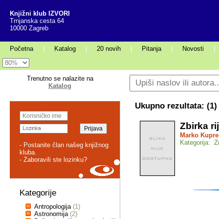
Knjižni klub IZVORI
Trnjanska cesta 64
10000 Zagreb
Početna
|
Katalog
|
20 novih
|
Pitanja
|
Novosti
|
Trenutno se nalazite na
Katalog
Ukupno rezultata: (
1
)
Zbirka ri
Marko Kupre
Kategorija: 
- Postanite član našeg knjižnog
kluba.
- Zaboravili ste lozinku?
Kategorije
Antropologija
(1)
Astronomija
(2)