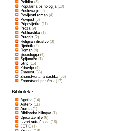
Politika
(8)
Popularna psihologija
(10)
Poslovanje
(2)
Povijesni roman
(4)
Povijest
(5)
Pripovijetke
(11)
Proza
(9)
Publicistika
(1)
Putopis
(2)
Religija i društvo
(3)
Rječnik
(2)
Roman
(4)
Sociologija
(4)
Špijunaža
(1)
Strip
(15)
Zdravlje
(4)
Znanost
(56)
Znanstvena fantastika
(56)
Znanstveni priručnik
(17)
Biblioteke
Agatha
(14)
Asterix
(11)
Aurora
(1)
Biblioteka bilingva
(1)
Djeca Zemlje
(6)
Izvori sutrašnjice
(16)
JETiC
(1)
Kronos
(18)