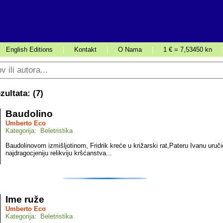
English Editions
|
Kontakt
|
O Nama
|
1 € = 7,53450 kn
ultata: (
7
)
Baudolino
Umberto Eco
Kategorija: Beletristika
Baudolinovom izmišljotinom, Fridrik kreće u križarski rat,Pateru Ivanu uruči
najdragocjeniju relikviju kršćanstva...
Ime ruže
Umberto Eco
Kategorija: Beletristika