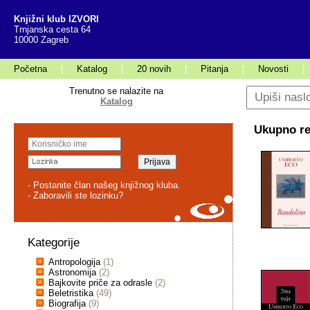
Knjižni klub IZVORI
Trnjanska cesta 64
10000 Zagreb
Početna
|
Katalog
|
20 novih
|
Pitanja
|
Novosti
|
Trenutno se nalazite na
Katalog
Ukupno rez
- Postanite član našeg knjižnog kluba.
- Zaboravili ste lozinku?
Kategorije
Antropologija
(1)
Astronomija
(2)
Bajkovite priče za odrasle
(2)
Beletristika
(49)
Biografija
(9)