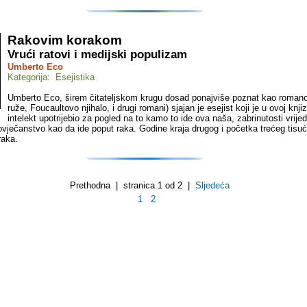
Rakovim korakom
Vrući ratovi i medijski populizam
Umberto Eco
Kategorija: Esejistika
Umberto Eco, širem čitateljskom krugu dosad ponajviše poznat kao roman
ruže, Foucaultovo njihalo, i drugi romani) sjajan je esejist koji je u ovoj knjiz
intelekt upotrijebio za pogled na to kamo to ide ova naša, zabrinutosti vrije
Čovječanstvo kao da ide poput raka. Godine kraja drugog i početka trećeg tisu
raka.
Prethodna | stranica 1 od 2 |
Sljedeća
1
2