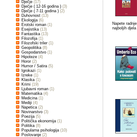
Dječje
(17)
Dječje ( 12-16 godina )
(3)
Dječje ( 7-11 godina )
(2)
Duhovnost
(13)
Ekologija
(6)
Napete radnje,
Erotski roman
(1)
najboljih djel
Esejistika
(13)
Fantastika
(13)
Filozofija
(1)
Filozofski triler
(1)
Geopolitika
(8)
Gospodarstvo
(1)
Hipoteze
(4)
Horor
(2)
Humor / Satira
(5)
Igrokazi
(1)
Izreke
(1)
Klasika
(1)
Krimi
(19)
Ljubavni roman
(1)
Matematika
(4)
Medicina
(1)
Mediji
(4)
Napetica
(2)
Novinarstvo
(3)
Poezija
(5)
Politička ekonomija
(1)
Politika
(8)
Popularna psihologija
(10)
Poslovanje
(2)