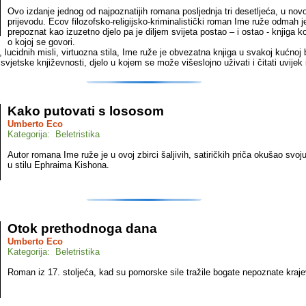
Ovo izdanje jednog od najpoznatijih romana posljednja tri desetljeća, u no
prijevodu. Ecov filozofsko-religijsko-kriminalistički roman Ime ruže odmah j
prepoznat kao izuzetno djelo pa je diljem svijeta postao – i ostao - knjiga ko
o kojoj se govori.
 lucidnih misli, virtuozna stila, Ime ruže je obvezatna knjiga u svakoj kućnoj b
a svjetske književnosti, djelo u kojem se može višeslojno uživati i čitati uvijek
Kako putovati s lososom
Umberto Eco
Kategorija: Beletristika
Autor romana Ime ruže je u ovoj zbirci šaljivih, satiričkih priča okušao svoj
u stilu Ephraima Kishona.
Otok prethodnoga dana
Umberto Eco
Kategorija: Beletristika
Roman iz 17. stoljeća, kad su pomorske sile tražile bogate nepoznate kraje