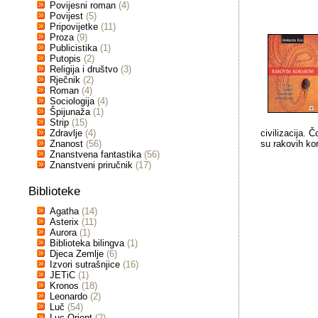
Povijesni roman
(4)
Povijest
(5)
Pripovijetke
(11)
Proza
(9)
Publicistika
(1)
Putopis
(2)
Religija i društvo
(3)
Rječnik
(2)
Roman
(4)
Sociologija
(4)
Špijunaža
(1)
Strip
(15)
Zdravlje
(4)
civilizacija. 
Znanost
(56)
su rakovih ko
Znanstvena fantastika
(56)
Znanstveni priručnik
(17)
Biblioteke
Agatha
(14)
Asterix
(11)
Aurora
(1)
Biblioteka bilingva
(1)
Djeca Zemlje
(6)
Izvori sutrašnjice
(16)
JETiC
(1)
Kronos
(18)
Leonardo
(2)
Luč
(54)
Luc Orient
(2)