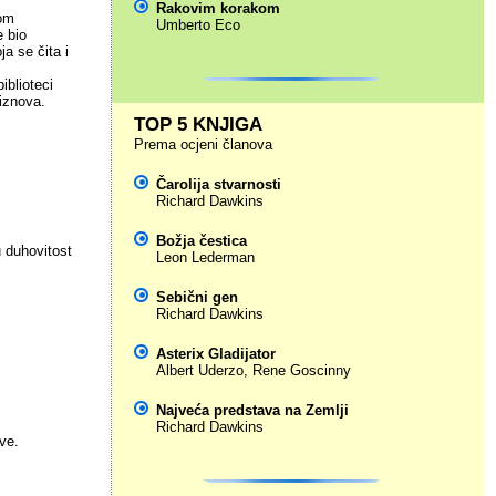
Rakovim korakom
vom
Umberto Eco
e bio
ja se čita i
iblioteci
 iznova.
TOP 5 KNJIGA
Prema ocjeni članova
Čarolija stvarnosti
Richard Dawkins
Božja čestica
u duhovitost
Leon Lederman
Sebični gen
Richard Dawkins
Asterix Gladijator
Albert Uderzo
,
Rene Goscinny
Najveća predstava na Zemlji
Richard Dawkins
ve.