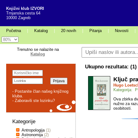
Knjižni klub IZVORI
Trnjanska cesta 64
10000 Zagreb
Početna
|
Katalog
|
20 novih
|
Pitanja
|
Novosti
|
Trenutno se nalazite na
Katalog
Ukupno rezultata: (
1
)
Ključ pr
Hugo Loetsc
Kategorija: P
- Postanite član našeg knjižnog
kluba.
Ova zbirka dv
- Zaboravili ste lozinku?
nužno za razu
osobitosti.
Kategorije
Antropologija
(1)
Astronomija
(2)