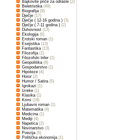
Bajkovite priče za odrasle
(2)
Beletristika
(49)
Biografija
(9)
Dječje
(17)
Dječje ( 12-16 godina )
(3)
Dječje ( 7-11 godina )
(2)
Duhovnost
(13)
Ekologija
(6)
Erotski roman
(1)
Esejistika
(13)
Fantastika
(13)
Filozofija
(1)
Filozofski triler
(1)
Geopolitika
(8)
Gospodarstvo
(1)
Hipoteze
(4)
Horor
(2)
Humor / Satira
(5)
Igrokazi
(1)
Izreke
(1)
Klasika
(1)
Krimi
(19)
Ljubavni roman
(1)
Matematika
(4)
Medicina
(1)
Mediji
(4)
Napetica
(2)
Novinarstvo
(3)
Poezija
(5)
Politička ekonomija
(1)