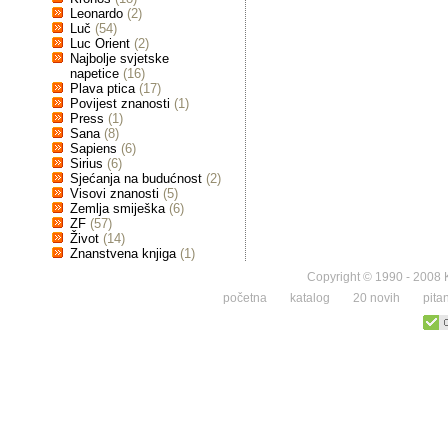
Leonardo
(2)
Luč
(54)
Luc Orient
(2)
Najbolje svjetske
napetice
(16)
Plava ptica
(17)
Povijest znanosti
(1)
Press
(1)
Sana
(8)
Sapiens
(6)
Sirius
(6)
Sjećanja na budućnost
(2)
Visovi znanosti
(5)
Zemlja smiješka
(6)
ZF
(57)
Život
(14)
Znanstvena knjiga
(1)
Copyright © 1990 - 2008 K
početna
katalog
20 novih
pita