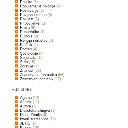
Politika
(8)
Popularna psihologija
(10)
Poslovanje
(2)
Povijesni roman
(4)
Povijest
(5)
Pripovijetke
(11)
Proza
(9)
Publicistika
(1)
Putopis
(2)
Religija i društvo
(3)
Rječnik
(2)
Roman
(4)
Sociologija
(4)
Špijunaža
(1)
Strip
(15)
Zdravlje
(4)
Znanost
(56)
Znanstvena fantastika
(56)
Znanstveni priručnik
(17)
Biblioteke
Agatha
(14)
Asterix
(11)
Aurora
(1)
Biblioteka bilingva
(1)
Djeca Zemlje
(6)
Izvori sutrašnjice
(16)
JETiC
(1)
Kronos
(18)